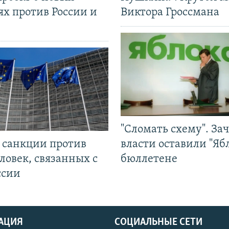
ях против России и
Виктора Гроссмана
"Сломать схему". За
л санкции против
власти оставили "Ябл
ловек, связанных с
бюллетене
ссии
АЦИЯ
СОЦИАЛЬНЫЕ СЕТИ