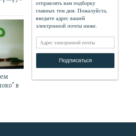
чем
око" в