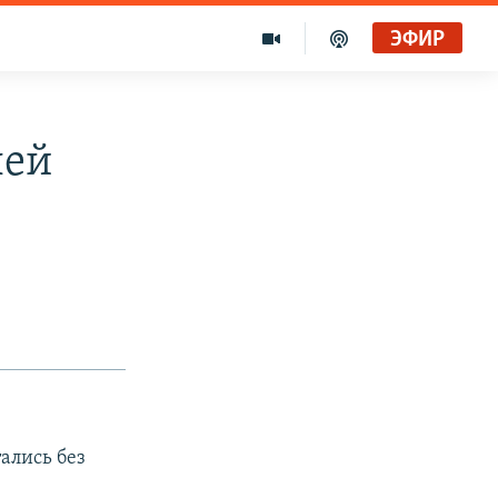
ЭФИР
лей
ались без