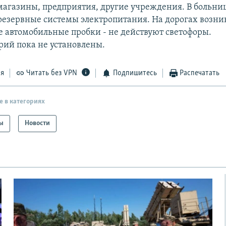
магазины, предприятия, другие учреждения. В больни
езервные системы электропитания. На дорогах возни
 автомобильные пробки - не действуют светофоры.
ий пока не установлены.
ся
Читать без VPN
Подпишитесь
Распечатать
е в категориях
ы
Новости