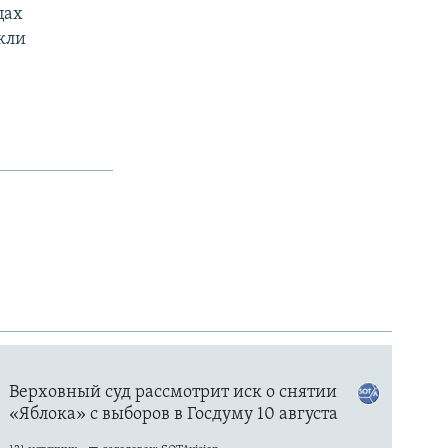
цах
кли