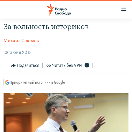
Ссылки
для
упрощенного
За вольность историков
ПРОГРАММЫ
доступа
Михаил Соколов
ПОДКАСТЫ
Вернуться
к
АВТОРСКИЕ ПРОЕКТЫ
28 июня 2015
основному
ЦИТАТЫ СВОБОДЫ
содержанию
Поделиться
Читать без VPN
Вернутся
МНЕНИЯ
к
Приоритетный источник в Google
КУЛЬТУРА
главной
навигации
IDEL.РЕАЛИИ
Вернутся
КАВКАЗ.РЕАЛИИ
к
СЕВЕР.РЕАЛИИ
поиску
СИБИРЬ.РЕАЛИИ