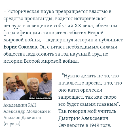
– Историческая наука превращается властью в
средство пропаганды, водится историческая
цензура в освещении событий XX века, объектом
фальсификации становятся события Второй
мировой войны, – подчеркнул историк и публицист
Борис Соколов
. Он считает необходимым силами
общества подготовить за год научный труд по
истории Второй мировой войны.
​– "Нужно делать не то, что
начальство просит, а то, что
оно категорически
запрещает, так как скоро
это будет самым главным".
Академики РАН
Так говорил мой учитель
Александр Молдован и
Аполлон Давидсон
Дмитрий Алексеевич
(справа)
Ольдерогге в 1949 году.