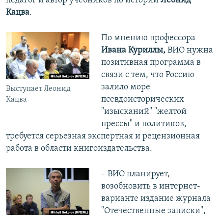
педагог и автор учебников по истории
Леонид
Кацва
.
По мнению профессора
Ивана Куриллы,
ВИО нужна
позитивная программа в
связи с тем, что Россию
залило море
Выступает Леонид
псевдоисторических
Кацва
"изысканий" "желтой
прессы" и политиков,
требуется серьезная экспертная и рецензионная
работа в области книгоиздательства.
– ВИО планирует,
возобновить в интернет-
варианте издание журнала
"Отечественные записки",