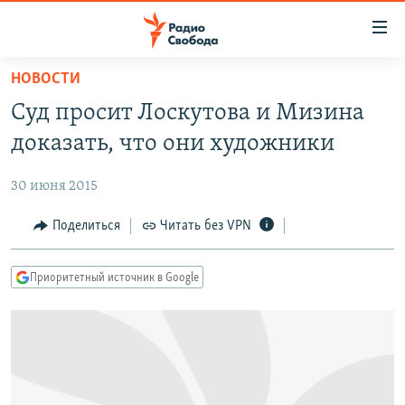
Ссылки
для
упрощенного
НОВОСТИ
ПРОГРАММЫ
доступа
Суд просит Лоскутова и Мизина
ПОДКАСТЫ
Вернуться
доказать, что они художники
к
АВТОРСКИЕ ПРОЕКТЫ
основному
30 июня 2015
ЦИТАТЫ СВОБОДЫ
содержанию
Вернутся
МНЕНИЯ
Поделиться
Читать без VPN
к
КУЛЬТУРА
главной
Приоритетный источник в Google
навигации
IDEL.РЕАЛИИ
Вернутся
КАВКАЗ.РЕАЛИИ
к
СЕВЕР.РЕАЛИИ
поиску
СИБИРЬ.РЕАЛИИ