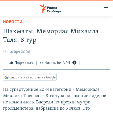
Ссылки
для
упрощенного
НОВОСТИ
ПРОГРАММЫ
доступа
Шахматы. Мемориал Михаила
ПОДКАСТЫ
Вернуться
Таля. 8 тур
к
АВТОРСКИЕ ПРОЕКТЫ
основному
16 ноября 2006
ЦИТАТЫ СВОБОДЫ
содержанию
Вернутся
МНЕНИЯ
Поделиться
Читать без VPN
к
КУЛЬТУРА
главной
Приоритетный источник в Google
навигации
IDEL.РЕАЛИИ
Вернутся
На супертурнире 20-й категории – Мемориале
КАВКАЗ.РЕАЛИИ
к
Михаила Таля после 8-го тура положение лидеров
СЕВЕР.РЕАЛИИ
поиску
не изменилось. Впереди по-прежнему три
гроссмейстера, набравшие по 5 очков. Это
СИБИРЬ.РЕАЛИИ