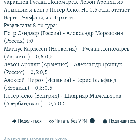
украинец Руслан Пономарев, Левон Аронян из
РАСПИСАНИЕ ВЕЩАНИЯ
Армении и венгр Петер Леко. На 0,5 очка отстает
ПОДПИШИТЕСЬ НА РАССЫЛКУ
Борис Гельфанд из Израиля.
Результаты 8-го тура:
Петр Свидлер (Россия) - Александр Морозевич
СОЦИАЛЬНЫЕ СЕТИ
(Россия) 1:0
Магнус Карлссен (Норвегия) – Руслан Пономарев
(Украина) – 0,5:0,5
Левон Аронян (Армения) - Александр Грищук
(Россия) – 0,5:0,5
Все сайты РСЕ/РС
Алексей Широв (Испания) - Борис Гельфанд
(Израиль) – 0,5:0,5
Петер Леко (Венгрия) - Шахрияр Мамедьяров
(Азербайджан) – 0,5:0,5
Поделиться
Читать без VPN
Подпишитесь
Этот контент также в категориях