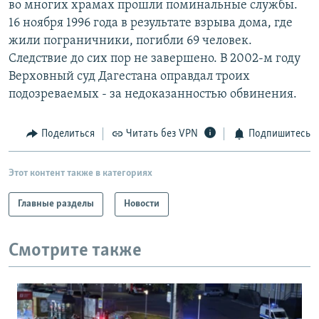
во многих храмах прошли поминальные службы.
РАСПИСАНИЕ ВЕЩАНИЯ
16 ноября 1996 года в результате взрыва дома, где
ПОДПИШИТЕСЬ НА РАССЫЛКУ
жили пограничники, погибли 69 человек.
Следствие до сих пор не завершено. В 2002-м году
Верховный суд Дагестана оправдал троих
СОЦИАЛЬНЫЕ СЕТИ
подозреваемых - за недоказанностью обвинения.
Поделиться
Читать без VPN
Подпишитесь
Все сайты РСЕ/РС
Этот контент также в категориях
Главные разделы
Новости
Смотрите также