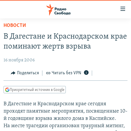
Ссылки
для
упрощенного
НОВОСТИ
ПРОГРАММЫ
доступа
В Дагестане и Краснодарском крае
ПОДКАСТЫ
Вернуться
поминают жертв взрыва
к
АВТОРСКИЕ ПРОЕКТЫ
основному
16 ноября 2006
ЦИТАТЫ СВОБОДЫ
содержанию
Вернутся
МНЕНИЯ
Поделиться
Читать без VPN
к
КУЛЬТУРА
главной
Приоритетный источник в Google
навигации
IDEL.РЕАЛИИ
Вернутся
В Дагестане и Краснодарском крае сегодня
КАВКАЗ.РЕАЛИИ
к
проходят памятные мероприятия, посвященные 10-
СЕВЕР.РЕАЛИИ
поиску
й годовщине взрыва жилого дома в Каспийске.
На месте трагедии организован траурный митинг,
СИБИРЬ.РЕАЛИИ