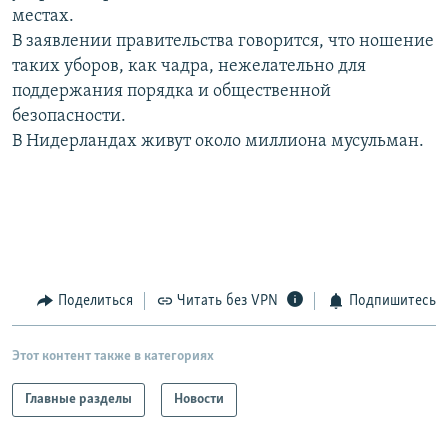
местах.
РАСПИСАНИЕ ВЕЩАНИЯ
В заявлении правительства говорится, что ношение
ПОДПИШИТЕСЬ НА РАССЫЛКУ
таких уборов, как чадра, нежелательно для
поддержания порядка и общественной
СОЦИАЛЬНЫЕ СЕТИ
безопасности.
В Нидерландах живут около миллиона мусульман.
Все сайты РСЕ/РС
Поделиться
Читать без VPN
Подпишитесь
Этот контент также в категориях
Главные разделы
Новости