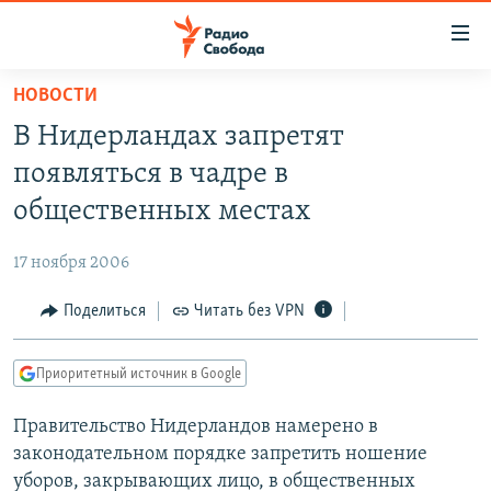
Ссылки
для
упрощенного
НОВОСТИ
ПРОГРАММЫ
доступа
В Нидерландах запретят
ПОДКАСТЫ
Вернуться
появляться в чадре в
к
АВТОРСКИЕ ПРОЕКТЫ
общественных местах
основному
ЦИТАТЫ СВОБОДЫ
содержанию
17 ноября 2006
Вернутся
МНЕНИЯ
к
Поделиться
Читать без VPN
КУЛЬТУРА
главной
навигации
IDEL.РЕАЛИИ
Приоритетный источник в Google
Вернутся
КАВКАЗ.РЕАЛИИ
к
Правительство Нидерландов намерено в
СЕВЕР.РЕАЛИИ
поиску
законодательном порядке запретить ношение
СИБИРЬ.РЕАЛИИ
уборов, закрывающих лицо, в общественных