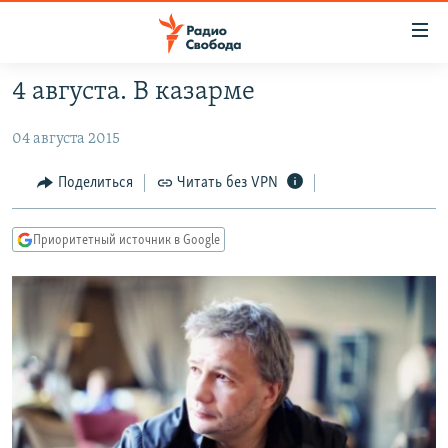
Ссылки
для
упрощенного
4 августа. В казарме
ПРОГРАММЫ
доступа
04 августа 2015
ПОДКАСТЫ
Вернуться
к
АВТОРСКИЕ ПРОЕКТЫ
Поделиться
Читать без VPN
основному
ЦИТАТЫ СВОБОДЫ
содержанию
Приоритетный источник в Google
Вернутся
МНЕНИЯ
к
КУЛЬТУРА
главной
навигации
IDEL.РЕАЛИИ
Вернутся
КАВКАЗ.РЕАЛИИ
к
СЕВЕР.РЕАЛИИ
поиску
СИБИРЬ.РЕАЛИИ