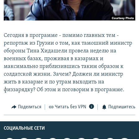
РАСПИСАНИЕ ВЕЩАНИЯ
ПОДПИШИТЕСЬ НА РАССЫЛКУ
СОЦИАЛЬНЫЕ СЕТИ
Сегодня в программе - помимо главных тем -
репортаж из Грузии о том, как тамошний министр
обороны Тина Хидашели провела неделю на
военных базах, проживая в казармах и
максимально приблизившись таким образом к
солдатской жизни. Зачем? Должен ли министр
Все сайты РСЕ/РС
жить в казарме и по утрам выходить на
физзарядку? Об этом и поговорим в программе.
Поделиться
Читать без VPN
Подпишитесь
СОЦИАЛЬНЫЕ СЕТИ