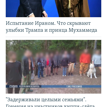
Испытание Ираном. Что скрывают
улыбки Трампа и принца Мухаммеда
"Задерживали целыми семьями".
Гонения на участников хиппи-слёта