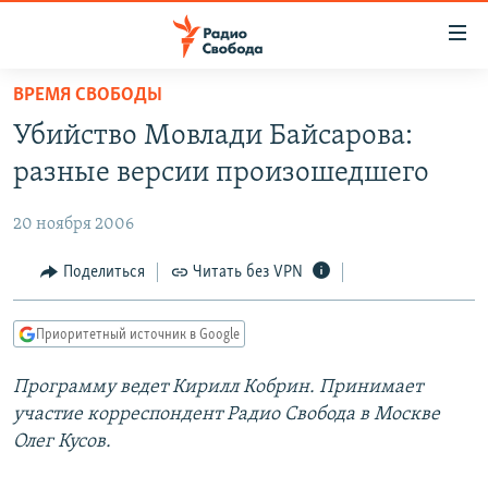
Ссылки
для
упрощенного
ВРЕМЯ СВОБОДЫ
ПРОГРАММЫ
доступа
Убийство Мовлади Байсарова:
ПОДКАСТЫ
Вернуться
разные версии произошедшего
к
АВТОРСКИЕ ПРОЕКТЫ
основному
20 ноября 2006
ЦИТАТЫ СВОБОДЫ
содержанию
Вернутся
МНЕНИЯ
Поделиться
Читать без VPN
к
КУЛЬТУРА
главной
Приоритетный источник в Google
навигации
IDEL.РЕАЛИИ
Вернутся
Программу ведет Кирилл Кобрин. Принимает
КАВКАЗ.РЕАЛИИ
к
участие корреспондент Радио Свобода в Москве
СЕВЕР.РЕАЛИИ
поиску
Олег Кусов.
СИБИРЬ.РЕАЛИИ