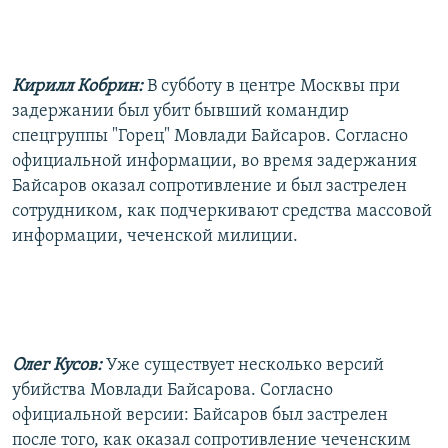
РАСПИСАНИЕ ВЕЩАНИЯ
ПОДПИШИТЕСЬ НА РАССЫЛКУ
Кирилл Кобрин:
В субботу в центре Москвы при
СОЦИАЛЬНЫЕ СЕТИ
задержании был убит бывший командир
спецгруппы "Горец" Мовлади Байсаров. Согласно
официальной информации, во время задержания
Байсаров оказал сопротивление и был застрелен
сотрудником, как подчеркивают средства массовой
информации, чеченской милиции.
Все сайты РСЕ/РС
Олег Кусов:
Уже существует несколько версий
убийства Мовлади Байсарова. Согласно
официальной версии: Байсаров был застрелен
после того, как оказал сопротивление чеченским