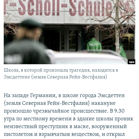
РАСПИСАНИЕ ВЕЩАНИЯ
ПОДПИШИТЕСЬ НА РАССЫЛКУ
СОЦИАЛЬНЫЕ СЕТИ
Школа, в которой произошла трагедия, находится в
Все сайты РСЕ/РС
Эмсдеттене (земля Северная Рейн-Вестфалия)
На западе Германии, в школе города Эмсдеттен
(земля Северная Рейн-Вестфалия) накануне
произошло чрезвычайное происшествие. В 9.30
утра по местному времени в здание школы проник
неизвестный преступник в маске, вооруженный
пистолетом и взрывчатым веществом, и открыл