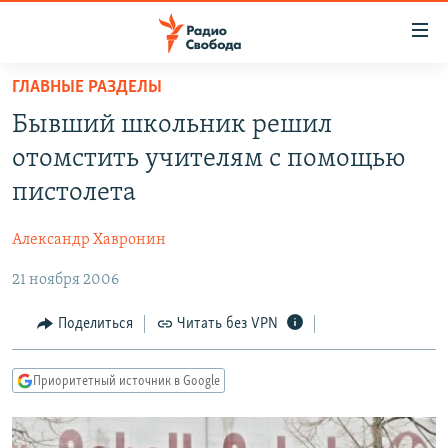
Ссылки
для
упрощенного
ГЛАВНЫЕ РАЗДЕЛЫ
ПРОГРАММЫ
доступа
Бывший школьник решил
ПОДКАСТЫ
Вернуться
отомстить учителям с помощью
к
АВТОРСКИЕ ПРОЕКТЫ
пистолета
основному
ЦИТАТЫ СВОБОДЫ
содержанию
Александр Хавронин
Вернутся
МНЕНИЯ
к
21 ноября 2006
КУЛЬТУРА
главной
навигации
IDEL.РЕАЛИИ
Поделиться
Читать без VPN
Вернутся
КАВКАЗ.РЕАЛИИ
к
Приоритетный источник в Google
СЕВЕР.РЕАЛИИ
поиску
СИБИРЬ.РЕАЛИИ