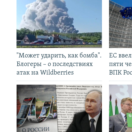
"Может ударить, как бомба".
ЕС вве
Блогеры – о последствиях
пяти че
атак на Wildberries
ВПК Ро