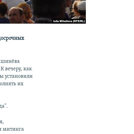
 досрочных
Кишинёва
К вечеру, как
ты установили
полнять их
а".
я,
и митинга