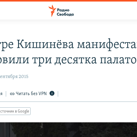
тре Кишинёва манифест
овили три десятка палат
сентября 2015
ся
Читать без VPN
сточник в Google