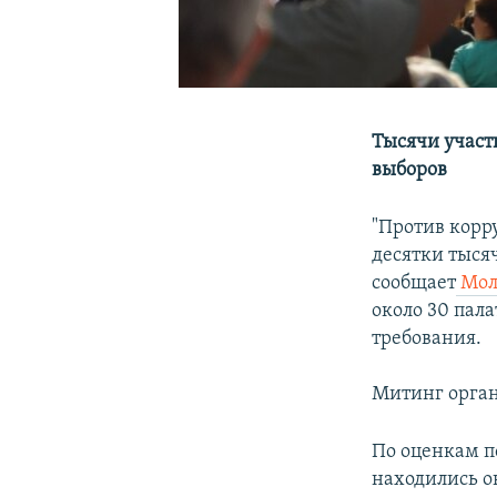
Тысячи участ
выборов
"Против корр
десятки тыся
сообщает
Молд
около 30 пала
требования.
Митинг орган
По оценкам п
находились о