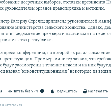
ребование досрочных выборов, отставки президента Н
ех руководителей органов правопорядка и юстиции.
стр Валериу Стрелец пригласил руководителей мани
 здание министерства сельского хозяйства. Однако, д
ринять предложение премьера и настаивали на перего
равительства республики.
ал пресс-конференцию, на которой выразил сожаление 
 протестующих. Премьер-министр заявил, что требов
 будут рассмотрены в течение недели и на них будут 
лец назвал "неконституционными" некоторые из выдв
ся
Читать без VPN
Подпишитесь
Распечатать
е в категориях