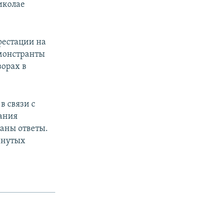
иколае
фестации на
емонстранты
ворах в
в связи с
ания
даны ответы.
инутых