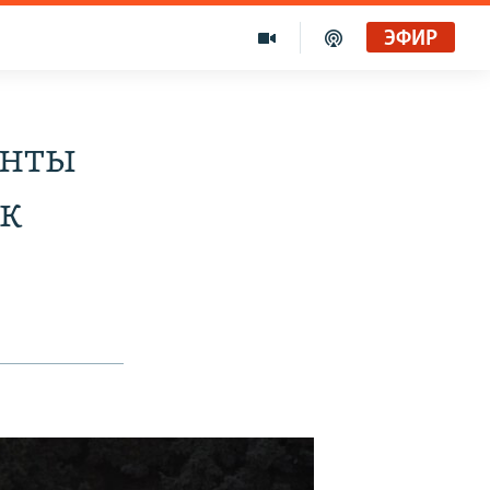
ЭФИР
анты
ок