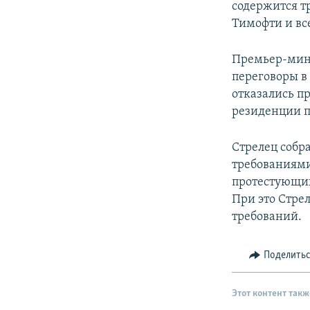
содержится т
Тимофти и вс
Премьер-мини
переговоры в
отказались п
резиденции п
Стрелец собр
требованиями
протестующих
При это Стре
требований.
Поделить
Этот контент такж