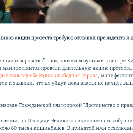
ников акции протеста требуют отставки президента и
упции и воровства" - под такими лозунгами в центре 
ч манифестантов провели длительную акцию протеста. 
авская служба Радио Свободная Европа
, манифестан
ток и заявили, что не уйдут, пока власти не начнут вы
изован Гражданской платформой "Достоинство и правд
олиции, на Площади Великого национального собрани
коло 60 тысяч кишинёвцев. В принятой ими резолюци