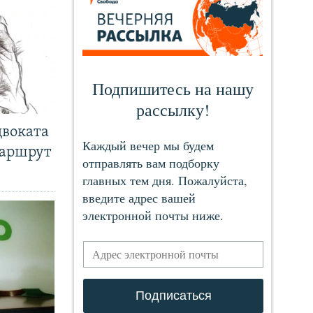
двоката
маршрут