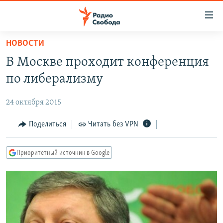
Ссылки
для
упрощенного
НОВОСТИ
ПРОГРАММЫ
доступа
В Москве проходит конференция
ПОДКАСТЫ
Вернуться
по либерализму
к
АВТОРСКИЕ ПРОЕКТЫ
основному
24 октября 2015
ЦИТАТЫ СВОБОДЫ
содержанию
Вернутся
МНЕНИЯ
Поделиться
Читать без VPN
к
КУЛЬТУРА
главной
Приоритетный источник в Google
навигации
IDEL.РЕАЛИИ
Вернутся
КАВКАЗ.РЕАЛИИ
к
СЕВЕР.РЕАЛИИ
поиску
СИБИРЬ.РЕАЛИИ