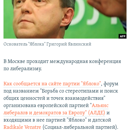
РАСПИСАНИЕ ВЕЩАНИЯ
ПОДПИШИТЕСЬ НА РАССЫЛКУ
СОЦИАЛЬНЫЕ СЕТИ
Основатель "Яблока" Григорий Явлинский
В Москве проходит международная конференция
по либерализму.
Все сайты РСЕ/РС
Как сообщается на сайте партии "Яблоко"
, форум
под названием "Борьба со стереотипами и поиск
общих ценностей и точек взаимодействия"
организована европейской партией "
Альянс
либералов и демократов за Европу" (АЛДЕ)
и
входящими в нее партией "Яблоко" и датской
Radikale Venstre
(Социал-либеральной партией).