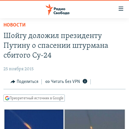
Ссылки
для
упрощенного
НОВОСТИ
ПРОГРАММЫ
доступа
Шойгу доложил президенту
ПОДКАСТЫ
Вернуться
Путину о спасении штурмана
к
АВТОРСКИЕ ПРОЕКТЫ
сбитого Су-24
основному
ЦИТАТЫ СВОБОДЫ
содержанию
25 ноября 2015
Вернутся
МНЕНИЯ
к
Поделиться
Читать без VPN
КУЛЬТУРА
главной
навигации
IDEL.РЕАЛИИ
Приоритетный источник в Google
Вернутся
КАВКАЗ.РЕАЛИИ
к
СЕВЕР.РЕАЛИИ
поиску
СИБИРЬ.РЕАЛИИ