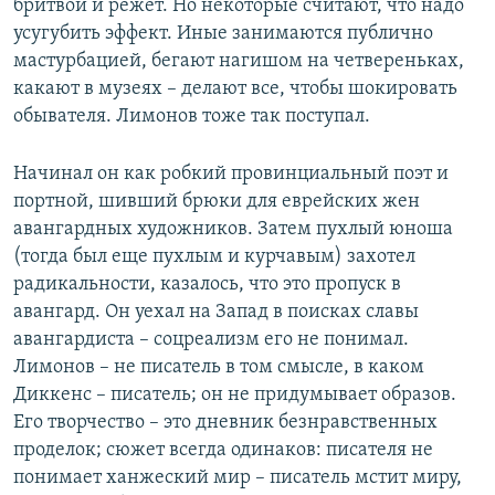
бритвой и режет. Но некоторые считают, что надо
усугубить эффект. Иные занимаются публично
мастурбацией, бегают нагишом на четвереньках,
какают в музеях – делают все, чтобы шокировать
обывателя. Лимонов тоже так поступал.
Начинал он как робкий провинциальный поэт и
портной, шивший брюки для еврейских жен
авангардных художников. Затем пухлый юноша
(тогда был еще пухлым и курчавым) захотел
радикальности, казалось, что это пропуск в
авангард. Он уехал на Запад в поисках славы
авангардиста – соцреализм его не понимал.
Лимонов – не писатель в том смысле, в каком
Диккенс – писатель; он не придумывает образов.
Его творчество – это дневник безнравственных
проделок; сюжет всегда одинаков: писателя не
понимает ханжеский мир – писатель мстит миру,