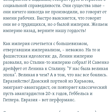
социальной справедливости. Они существа злые –
они ничего никогда не производили, но говорят от
имени рабочих. Быстро выясняется, что говорят
они не о трудящихся, но о былой империи. Желаем
империю назад, верните нашу гордость!
Как империя сочетается с большевизмом,
отвергавшим империализм, – неважно. На то и
фашистская идеология: да, Ленин империю
развалил, но Сталин-то империю собрал! И Савенко
дрейфует от Ленина к Сталину. "У нас была великая
эпоха". Великая в чем? А в том, что нас все боялись.
Евразийство! Дамский портной из Харькова,
эмигрант-авангардист, он повторяет классический
пусть авангардистов 20-х годов, Геббельса и
Гитлера. Евразия – вот перформанс.