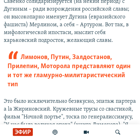
Савенко солидаризируется (на некий период) с
Дугиным – ради возрождения российской славы;
он высокопарно именует Дугина (евразийского
фашиста) Мерлином, а себя – Артуром. Вот так, в
мифологической ипостаси, мыслит себя
харьковский подросток, желающий славы.
Лимонов, Путин, Залдостанов,
Прилепин, Моторола представляют один
и тот же гламурно-милитаристический
тип
Это было исключительно безвкусно, эпатаж партера
a la Жириновский. Кружевные трусы со свастикой,
фильм "Ночной портье", тоска по генералиссимусу,
"У нас была великая эпоха" (книга Лимонова), "Я
ЭФИР
куплю себе портрет Сталина" (песня Прилепина),