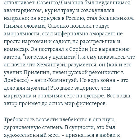
отталкивает. Савенко/Лимонов был неудавшимся
авангардистом, курил траву и совокуплялся
напрасно; он вернулся в Россию, стал большевиком.
Иными словами, Савенко повысил градус
аморальности, стал инфернально аморален: не
просто наркоман и садист, но расстрельщик и
комиссар. Он пострелял в Сербии (по выражению
автора, "погрелся у пулемета"), и ему показалось что
он почти что Хемингуэй; разумеется, он (как и его
ученик Прилепин, певец русской реконкисты в
Донбассе) – анти-Хемингуэй. Но ведь война – это
дело для мужчин! Это даже задорнее, чем
марихуана и оральный секс на пустыре. Вот когда
автор проймет до основ мир филистеров.
Требовалось возвести плебейство в опасную,
дерзновенную степень. В сущности, это был
художественный жест – признаться в любви к