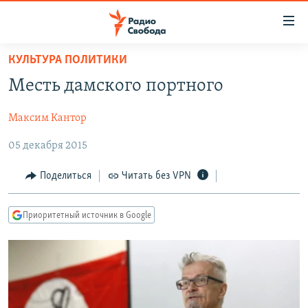
Ссылки
для
упрощенного
КУЛЬТУРА ПОЛИТИКИ
ПРОГРАММЫ
доступа
Месть дамского портного
ПОДКАСТЫ
Вернуться
к
Максим Кантор
АВТОРСКИЕ ПРОЕКТЫ
основному
05 декабря 2015
ЦИТАТЫ СВОБОДЫ
содержанию
Вернутся
МНЕНИЯ
Поделиться
Читать без VPN
к
КУЛЬТУРА
главной
Приоритетный источник в Google
навигации
IDEL.РЕАЛИИ
Вернутся
КАВКАЗ.РЕАЛИИ
к
СЕВЕР.РЕАЛИИ
поиску
СИБИРЬ.РЕАЛИИ