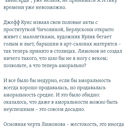
"авангарда", уже нельзя; не принимать эстетику
времени уже невозможно.
Джефф Кунс изваял свои половые акты с
проституткой Чичолиной, Берлускони открыто
живет с малолетками, художник Кулик бегает
голым и лает, барышни в арт-салонах матерятся –
так теперь принято в столицах. Лимонов не создал
ничего такого, что шло бы не в ногу с веком;
позвольте, а что теперь аморально?
И все было бы недурно, если бы аморальность
всегда хорошо продавалась, но продавалась
аморальность средне. И это было обидно:
оказалось, что даже в аморальности можно быть
неуспешным – это совсем досадно.
Основная черта Лимонова – жестокость, это иногда