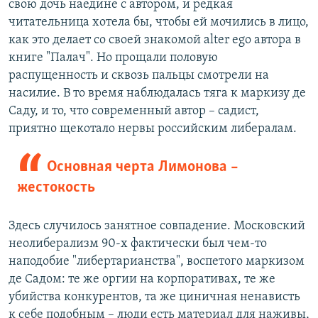
свою дочь наедине с автором, и редкая
читательница хотела бы, чтобы ей мочились в лицо,
как это делает со своей знакомой alter ego автора в
книге "Палач". Но прощали половую
распущенность и сквозь пальцы смотрели на
насилие. В то время наблюдалась тяга к маркизу де
Саду, и то, что современный автор – садист,
приятно щекотало нервы российским либералам.
Основная черта Лимонова –
жестокость
Здесь случилось занятное совпадение. Московский
неолиберализм 90-х фактически был чем-то
наподобие "либертарианства", воспетого маркизом
де Садом: те же оргии на корпоративах, те же
убийства конкурентов, та же циничная ненависть
к себе подобным – люди есть материал для наживы,