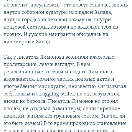
не значит "преуспевать", это просто означает жизнь
внутри соборной культуры площадей Запада,
внутри городской цеховой коммуны, внутри
правовой системы, которая не выделяет тебя из
прочих. И русские эмигранты обиделись на
лицемерный Запад.
Так у писателя Лимонова возникли классовые,
пролетарские, левые взгляды. В чем
революционные взгляды молодого Лимонова
выражаются, помимо частых половых актов и
употребления марихуаны, неизвестно. Он называл
себя левым и struggling writer, но он, разумеется,
никак не боролся. Писатель Лимонов не строил
школы, не создавал фаланстеры; он пил крепкие
напитки, занимался групповым сексом. Значит ли
это быть левым? В то время проходило становление
его политического дискурса. Произведения, в