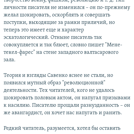
творчество войну, фашизм, революцию и т. д. Тип
личности писателя не изменился – он по-прежнему
желал шокировать, оскорблять и совершать
поступки, выходящие за рамки приличий, но
теперь это имеет еще и характер
эсхатологический. Отныне писатель так
совокупляется и так блюет, словно пишет "Мене-
текел-фарес" на стене западного валтасарового
зала.
Теория и взгляды Савенко яснее не стали, но
появился мутный образ "революционной"
деятельности. Тех читателей, кого не удалось
шокировать половым актом, он напугал призывами
к насилию. Писателю прощали разнузданность – он
же авангардист, он хочет нас напугать и ранить.
Редкий читатель, разумеется, хотел бы оставить