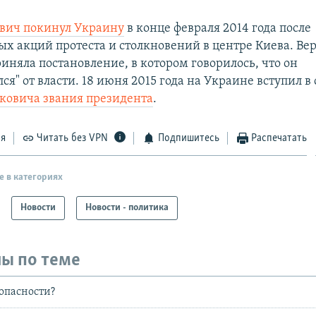
вич покинул Украину
в конце февраля 2014 года после
х акций протеста и столкновений в центре Киева. Ве
риняла постановление, в котором говорилось, что он
ся" от власти. 18 июня 2015 года на Украине вступил в
ковича звания президента
.
ся
Читать без VPN
Подпишитесь
Распечатать
е в категориях
Новости
Новости - политика
ы по теме
зопасности?