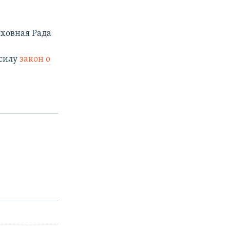
рховная Рада
 силу
закон о