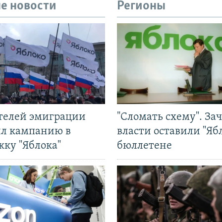
е новости
Регионы
ятелей эмиграции
"Сломать схему". За
ил кампанию в
власти оставили "Ябл
жку "Яблока"
бюллетене