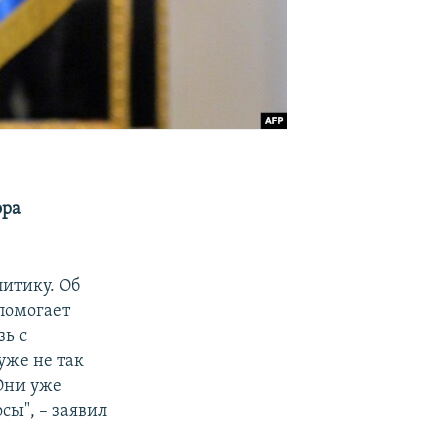
ора
итику. Об
 помогает
зь с
уже не так
 Они уже
сы", – заявил