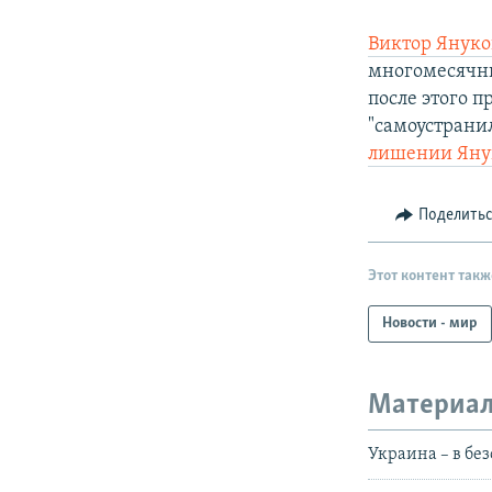
Виктор Януко
многомесячны
после этого п
"самоустранил
лишении Яну
Поделить
Этот контент такж
Новости - мир
Материал
Украина – в бе