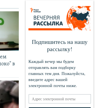
чем
око" в