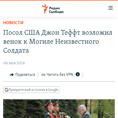
Ссылки
для
упрощенного
НОВОСТИ
ПРОГРАММЫ
доступа
Посол США Джон Теффт возложил
ПОДКАСТЫ
Вернуться
венок к Могиле Неизвестного
к
АВТОРСКИЕ ПРОЕКТЫ
Солдата
основному
ЦИТАТЫ СВОБОДЫ
содержанию
06 мая 2016
Вернутся
МНЕНИЯ
к
Поделиться
Читать без VPN
КУЛЬТУРА
главной
навигации
IDEL.РЕАЛИИ
Приоритетный источник в Google
Вернутся
КАВКАЗ.РЕАЛИИ
к
СЕВЕР.РЕАЛИИ
поиску
СИБИРЬ.РЕАЛИИ