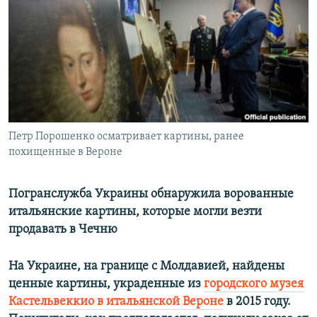
РАСПИСАНИЕ ВЕЩАНИЯ
ПОДПИШИТЕСЬ НА РАССЫЛКУ
СОЦИАЛЬНЫЕ СЕТИ
Петр Порошенко осматривает картины, ранее
похищенные в Вероне
Все сайты РСЕ/РС
Погранслужба Украины обнаружила ворованные
итальянские картины, которые могли везти
продавать в Чечню
На Украине, на границе с Молдавией, найдены
ценные картины, украденные из
городского музея
Кастельвеккио в итальянской Вероне
в 2015 году.