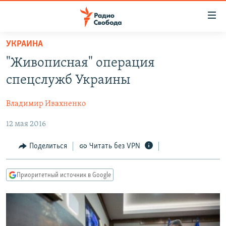
Ссылки
для
упрощенного
УКРАИНА
ПРОГРАММЫ
доступа
"Живописная" операция
ПОДКАСТЫ
Вернуться
спецслужб Украины
к
АВТОРСКИЕ ПРОЕКТЫ
основному
Владимир Ивахненко
ЦИТАТЫ СВОБОДЫ
содержанию
Вернутся
12 мая 2016
МНЕНИЯ
к
КУЛЬТУРА
Поделиться
Читать без VPN
главной
навигации
IDEL.РЕАЛИИ
Вернутся
Приоритетный источник в Google
КАВКАЗ.РЕАЛИИ
к
СЕВЕР.РЕАЛИИ
поиску
СИБИРЬ.РЕАЛИИ