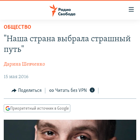
Ссылки
для
упрощенного
ОБЩЕСТВО
ПРОГРАММЫ
доступа
"Наша страна выбрала страшный
ПОДКАСТЫ
Вернуться
путь"
к
АВТОРСКИЕ ПРОЕКТЫ
основному
Дарина Шевченко
ЦИТАТЫ СВОБОДЫ
содержанию
Вернутся
15 мая 2016
МНЕНИЯ
к
КУЛЬТУРА
Поделиться
Читать без VPN
главной
навигации
IDEL.РЕАЛИИ
Вернутся
Приоритетный источник в Google
КАВКАЗ.РЕАЛИИ
к
СЕВЕР.РЕАЛИИ
поиску
СИБИРЬ.РЕАЛИИ