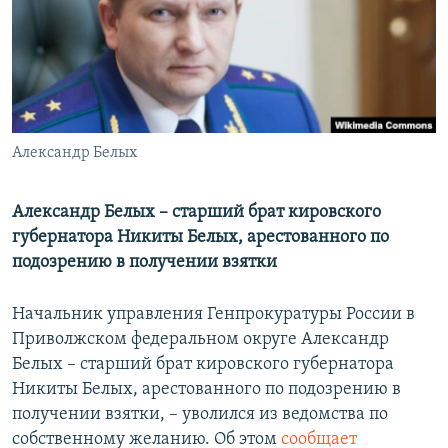
РАСПИСАНИЕ ВЕЩАНИЯ
ПОДПИШИТЕСЬ НА РАССЫЛКУ
СОЦИАЛЬНЫЕ СЕТИ
Александр Белых
Александр Белых – старший брат кировского
губернатора Никиты Белых, арестованного по
Все сайты РСЕ/РС
подозрению в получении взятки
Начальник управления Генпрокуратуры России в
Приволжском федеральном округе Александр
Белых – старший брат кировского губернатора
Никиты Белых, арестованного по подозрению в
получении взятки, – уволился из ведомства по
собственному желанию. Об этом
сообщает