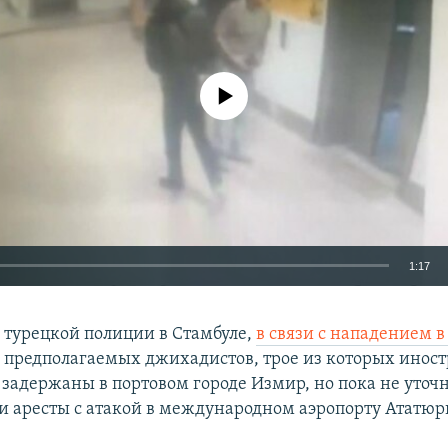
No media source currently available
1:17
EMBED
в турецкой полиции в Стамбуле,
в связи с нападением в
 предполагаемых джихадистов, трое из которых иност
 задержаны в портовом городе Измир, но пока не уточн
ти аресты с атакой в международном аэропорту Ататюр