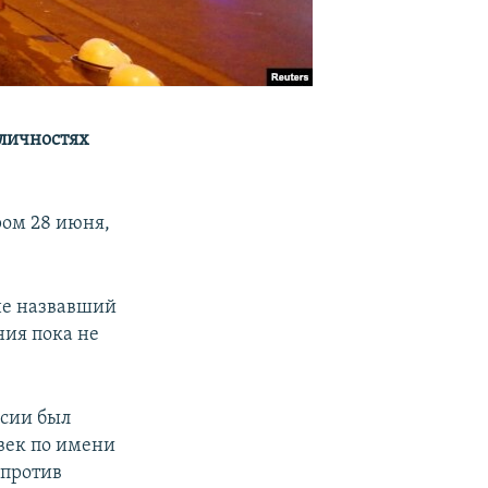
 личностях
ром 28 июня,
не назвавший
ния пока не
ссии был
овек по имени
 против