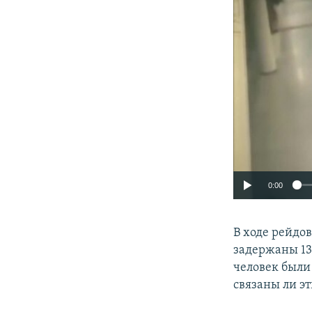
0:00
В ходе рейдо
задержаны 13
человек были
связаны ли э