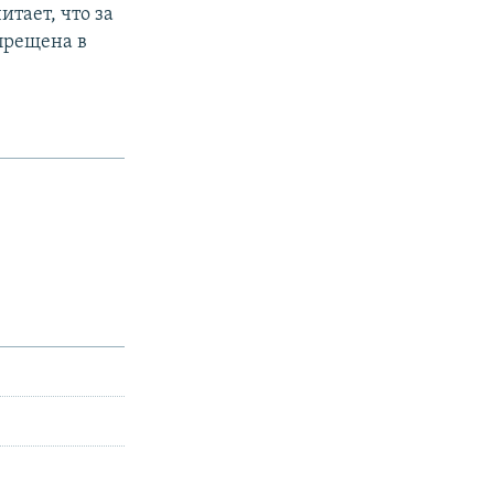
итает, что за
апрещена в
px
width