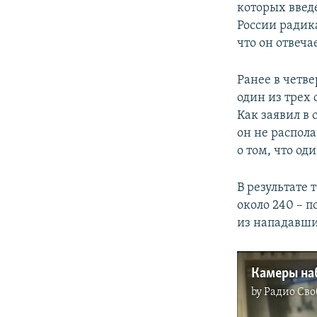
которых введ
России радик
что он отвеча
Ранее в четве
один из трех
Как заявил в 
он не распо
о том, что од
В результате 
около 240 – 
из нападавши
by
Радио Сво