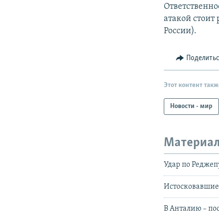
Ответственнос
атакой стоит
России).
Поделить
Этот контент такж
Новости - мир
Материал
Удар по Реджеп
Истосковавшие
В Анталию – по