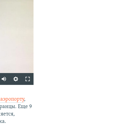
SHARE
 аэропорту
,
ранцы. Еще 9
яется,
ка.