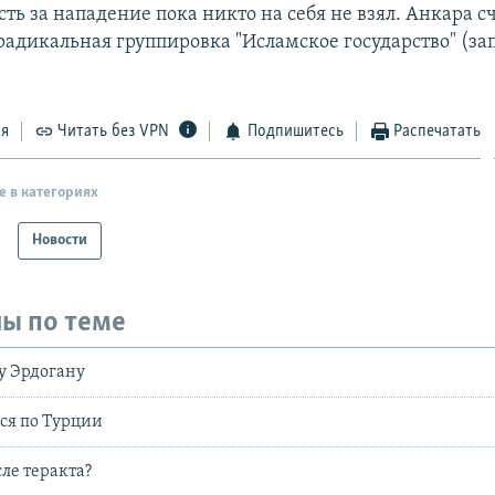
ть за нападение пока никто на себя не взял. Анкара сч
 радикальная группировка "Исламское государство" (з
ся
Читать без VPN
Подпишитесь
Распечатать
е в категориях
Новости
ы по теме
у Эрдогану
ся по Турции
сле теракта?