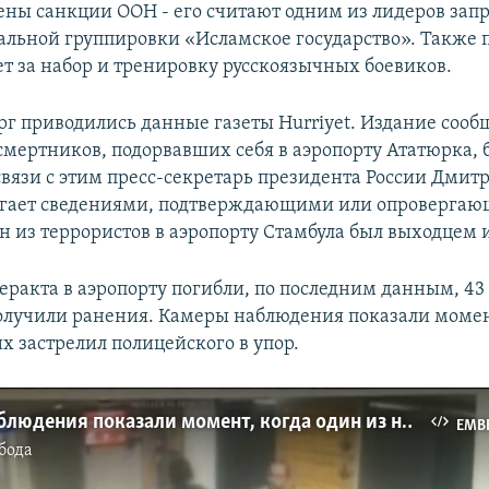
ены санкции ООН - его считают одним из лидеров зап
альной группировки «Исламское государство». Также 
ет за набор и тренировку русскоязычных боевиков.
рг приводились данные газеты Hurriyet. Издание сооб
 смертников, подорвавших себя в аэропорту Ататюрка, 
связи с этим пресс-секретарь президента России Дмит
лагает сведениями, подтверждающими или опроверга
ин из террористов в аэропорту Стамбула был выходцем 
теракта в аэропорту погибли, по последним данным, 43
получили ранения. Камеры наблюдения показали момен
х застрелил полицейского в упор.
Камеры наблюдения показали момент, когда один из нападавших в аэропорту Стамбула застреливает полицейского в упор
EMB
бода