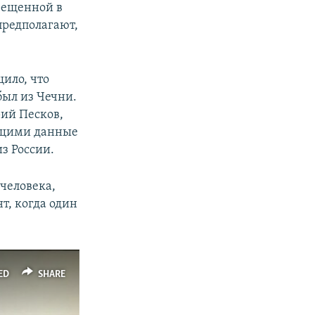
рещенной в
предполагают,
щило, что
был из Чечни.
рий Песков,
ющими данные
из России.
 человека,
т, когда один
ED
SHARE