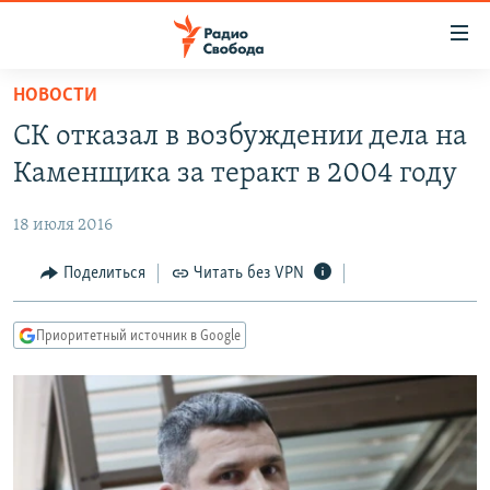
Ссылки
для
упрощенного
НОВОСТИ
ПРОГРАММЫ
доступа
СК отказал в возбуждении дела на
ПОДКАСТЫ
Вернуться
Каменщика за теракт в 2004 году
к
АВТОРСКИЕ ПРОЕКТЫ
основному
18 июля 2016
ЦИТАТЫ СВОБОДЫ
содержанию
Вернутся
МНЕНИЯ
Поделиться
Читать без VPN
к
КУЛЬТУРА
главной
Приоритетный источник в Google
навигации
IDEL.РЕАЛИИ
Вернутся
КАВКАЗ.РЕАЛИИ
к
СЕВЕР.РЕАЛИИ
поиску
СИБИРЬ.РЕАЛИИ