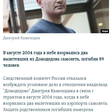
РАСПИСАНИЕ ВЕЩАНИЯ
ПОДПИШИТЕСЬ НА РАССЫЛКУ
СОЦИАЛЬНЫЕ СЕТИ
Дмитрий Каменщик
В августе 2004 года в небе взорвались два
вылетевших из Домодедова самолета, погибли 89
Все сайты РСЕ/РС
человек
Следственный комитет России отказался
возбуждать уголовное дело в отношении владельца
"Домодедово" Дмитрия Каменщика в связи с
терактом в августе 2004 года, когда в небе
взорвались два вылетевших из аэропорта самолета.
Защита родственников погибших намерена