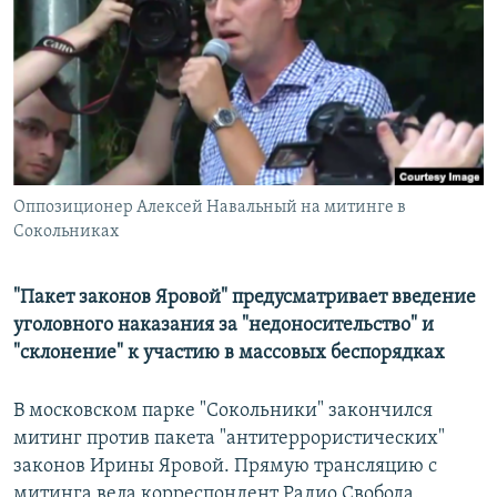
РАСПИСАНИЕ ВЕЩАНИЯ
ПОДПИШИТЕСЬ НА РАССЫЛКУ
СОЦИАЛЬНЫЕ СЕТИ
Оппозиционер Алексей Навальный на митинге в
Сокольниках
Все сайты РСЕ/РС
"Пакет законов Яровой" предусматривает введение
уголовного наказания за "недоносительство" и
"склонение" к участию в массовых беспорядках
В московском парке "Сокольники" закончился
митинг против пакета "антитеррористических"
законов Ирины Яровой. Прямую трансляцию с
митинга вела корреспондент Радио Свобода.