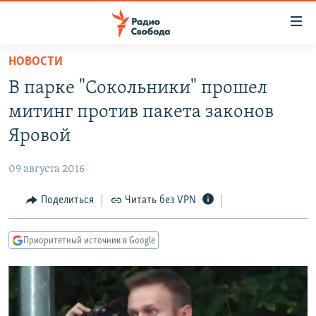
Ссылки
для
упрощенного
НОВОСТИ
ПРОГРАММЫ
доступа
В парке "Сокольники" прошел
ПОДКАСТЫ
Вернуться
митинг против пакета законов
к
АВТОРСКИЕ ПРОЕКТЫ
Яровой
основному
ЦИТАТЫ СВОБОДЫ
содержанию
09 августа 2016
Вернутся
МНЕНИЯ
к
Поделиться
Читать без VPN
КУЛЬТУРА
главной
навигации
IDEL.РЕАЛИИ
Приоритетный источник в Google
Вернутся
КАВКАЗ.РЕАЛИИ
к
СЕВЕР.РЕАЛИИ
поиску
СИБИРЬ.РЕАЛИИ