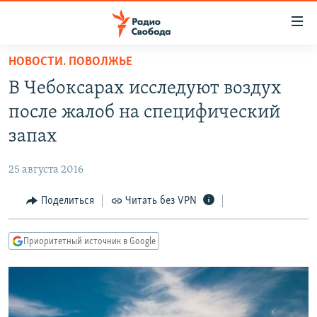
Ссылки
для
упрощенного
НОВОСТИ. ПОВОЛЖЬЕ
ПРОГРАММЫ
доступа
В Чебоксарах исследуют воздух
ПОДКАСТЫ
Вернуться
после жалоб на специфический
к
АВТОРСКИЕ ПРОЕКТЫ
запах
основному
ЦИТАТЫ СВОБОДЫ
содержанию
25 августа 2016
Вернутся
МНЕНИЯ
к
Поделиться
Читать без VPN
КУЛЬТУРА
главной
навигации
IDEL.РЕАЛИИ
Приоритетный источник в Google
Вернутся
КАВКАЗ.РЕАЛИИ
к
СЕВЕР.РЕАЛИИ
поиску
СИБИРЬ.РЕАЛИИ