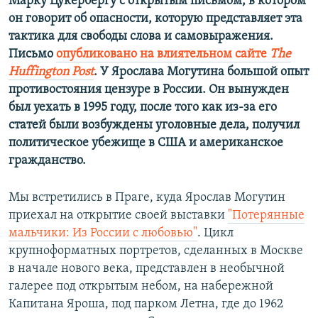
Марку Цукербергу с открытым письмом, в котором
он говорит об опасности, которую представляет эта
тактика для свободы слова и самовыражения.
Письмо
опубликовано на влиятельном сайте
The
Huffington Post
. У Ярослава Могутина большой опыт
противостояния цензуре в России. Он вынужден
был уехать в 1995 году, после того как из-за его
статей были возбуждены уголовные дела, получил
политическое убежище в США и американское
гражданство.
Мы встретились в Праге, куда Ярослав Могутин
приехал на открытие своей выставки
"Потерянные
мальчики: Из России с любовью"
. Цикл
крупноформатных портретов, сделанных в Москве
в начале нового века, представлен в необычной
галерее под открытым небом, на набережной
Капитана Яроша, под парком Летна, где до 1962