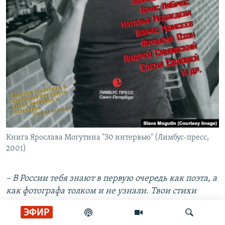
Книга Ярослава Могутина "З0 интервью" (Лимбус-пресс,
2001)
– В России тебя знают в первую очередь как поэта, а
как фотографа толком и не узнали. Твои стихи
читают, много книг вышло на русском языке. Но ты
ЭФИР
давно не пишешь по-русски, и даже твой телефон