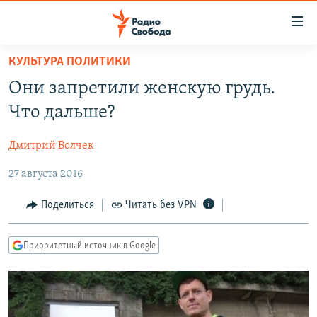
Ссылки
для
упрощенного
КУЛЬТУРА ПОЛИТИКИ
ПРОГРАММЫ
доступа
Они запретили женскую грудь.
ПОДКАСТЫ
Вернуться
Что дальше?
к
АВТОРСКИЕ ПРОЕКТЫ
основному
Дмитрий Волчек
ЦИТАТЫ СВОБОДЫ
содержанию
Вернутся
27 августа 2016
МНЕНИЯ
к
КУЛЬТУРА
Поделиться
Читать без VPN
главной
навигации
IDEL.РЕАЛИИ
Вернутся
Приоритетный источник в Google
КАВКАЗ.РЕАЛИИ
к
СЕВЕР.РЕАЛИИ
поиску
СИБИРЬ.РЕАЛИИ