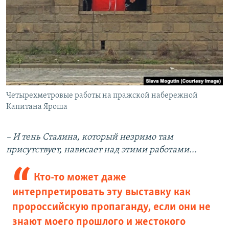
Четырехметровые работы на пражской набережной
Капитана Яроша
– И тень Сталина, который незримо там
присутствует, нависает над этими работами...
Кто-то может даже
интерпретировать эту выставку как
пророссийскую пропаганду, если они не
знают моего прошлого и жестокого