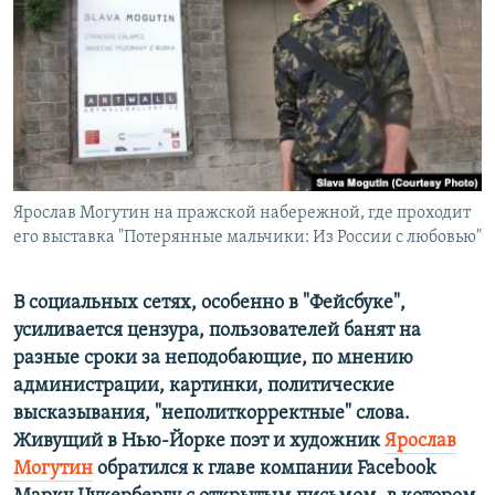
РАСПИСАНИЕ ВЕЩАНИЯ
ПОДПИШИТЕСЬ НА РАССЫЛКУ
СОЦИАЛЬНЫЕ СЕТИ
Ярослав Могутин на пражской набережной, где проходит
его выставка "Потерянные мальчики: Из России с любовью"
Все сайты РСЕ/РС
В социальных сетях, особенно в "Фейсбуке",
усиливается цензура, пользователей банят на
разные сроки за неподобающие, по мнению
администрации, картинки, политические
высказывания, "неполиткорректные" слова.
Живущий в Нью-Йорке поэт и художник
Ярослав
Могутин
обратился к главе компании Facebook