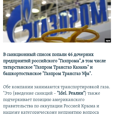
РАСПИСАНИЕ ВЕЩАНИЯ
ПОДПИШИТЕСЬ НА РАССЫЛКУ
СОЦИАЛЬНЫЕ СЕТИ
В санкционный список попали 46 дочерних
предприятий российского "Газпрома",в том числе
Все сайты РСЕ/РС
татарстанское "Газпром Трансгаз Казань" и
башкортостанское "Газпром Трансгаз Уфа".
Обе компании занимаются транспортировкой газа.
"Это (введение санкций –
"Idel. Реалии"
) также
подчеркивает позицию американского
правительства по оккупации Россией Крыма и
нашему категорическому неприятию вопроса