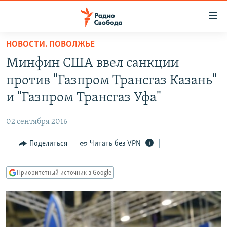
Ссылки
для
упрощенного
НОВОСТИ. ПОВОЛЖЬЕ
ПРОГРАММЫ
доступа
Минфин США ввел санкции
ПОДКАСТЫ
Вернуться
против "Газпром Трансгаз Казань"
к
АВТОРСКИЕ ПРОЕКТЫ
и "Газпром Трансгаз Уфа"
основному
ЦИТАТЫ СВОБОДЫ
содержанию
02 сентября 2016
Вернутся
МНЕНИЯ
к
Поделиться
Читать без VPN
КУЛЬТУРА
главной
навигации
IDEL.РЕАЛИИ
Приоритетный источник в Google
Вернутся
КАВКАЗ.РЕАЛИИ
к
СЕВЕР.РЕАЛИИ
поиску
СИБИРЬ.РЕАЛИИ