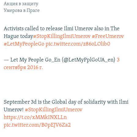
Акция в защиту
Умерова в Праге
Activists called to release Ilmi Umerov also in The
Hague today
#StopKillingIlmiUmerov
#FreeUmerov
#LetMyPeopleGo
pic.twitter.com/z86oLOlib0
— Let My People Go_En (@LetMyPplGoUA_en)
3
сентября 2016 г.
September 3d is the Global day of solidarity with Ilmi
Umerov!
#StopKillingIlmiUmerov
https://t.co/xMMkINXLLn
pic.twitter.com/B0pEJV6Za2