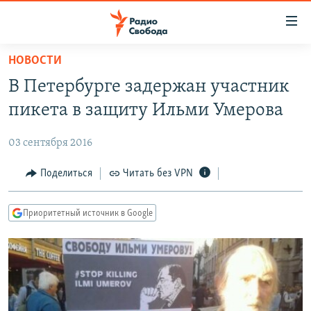
Ссылки
для
упрощенного
НОВОСТИ
ПРОГРАММЫ
доступа
В Петербурге задержан участник
ПОДКАСТЫ
Вернуться
пикета в защиту Ильми Умерова
к
АВТОРСКИЕ ПРОЕКТЫ
основному
03 сентября 2016
ЦИТАТЫ СВОБОДЫ
содержанию
Вернутся
МНЕНИЯ
Поделиться
Читать без VPN
к
КУЛЬТУРА
главной
Приоритетный источник в Google
навигации
IDEL.РЕАЛИИ
Вернутся
КАВКАЗ.РЕАЛИИ
к
СЕВЕР.РЕАЛИИ
поиску
СИБИРЬ.РЕАЛИИ