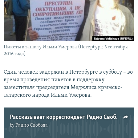
РАСПИСАНИЕ ВЕЩАНИЯ
ПОДПИШИТЕСЬ НА РАССЫЛКУ
СОЦИАЛЬНЫЕ СЕТИ
Пикеты в зашиту Ильми Умерова (Петербург, 3 сентября
2016 года)
Один человек задержан в Петербурге в субботу – во
Все сайты РСЕ/РС
время проведения пикетов в поддержку
заместителя председателя Меджлиса крымско-
татарского народа Ильми Умерова.
Рассказывает корреспондент Радио Свобода Татьяна Вольтская
by
Радио Свобода
No media source currently available