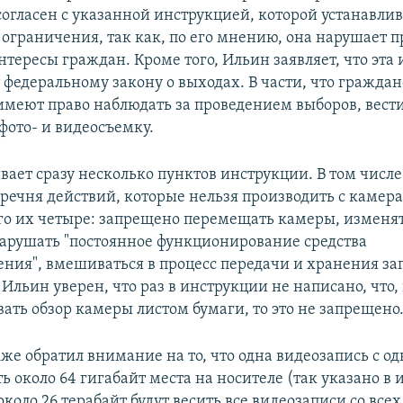
 согласен с указанной инструкцией, которой устанавли
ограничения, так как, по его мнению, она нарушает п
тересы граждан. Кроме того, Ильин заявляет, что эта
федеральному закону о выходах. В части, что граждан
меют право наблюдать за проведением выборов, вест
фото- и видеосъемку.
вает сразу несколько пунктов инструкции. В том числ
еречня действий, которые нельзя производить с камер
его их четыре: запрещено перемещать камеры, изменят
нарушать "постоянное функционирование средства
ния", вмешиваться в процесс передачи и хранения з
Ильин уверен, что раз в инструкции не написано, что,
ать обзор камеры листом бумаги, то это не запрещено
же обратил внимание на то, что одна видеозапись с од
ь около 64 гигабайт места на носителе (так указано в 
около 26 терабайт будут весить все видеозаписи со всех