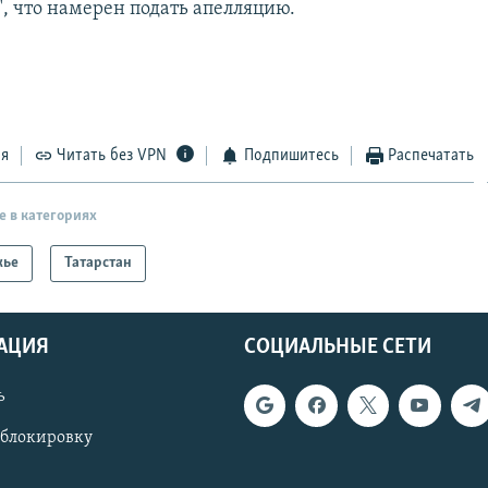
", что намерен подать апелляцию.
ся
Читать без VPN
Подпишитесь
Распечатать
е в категориях
жье
Татарстан
АЦИЯ
СОЦИАЛЬНЫЕ СЕТИ
ь
 блокировку