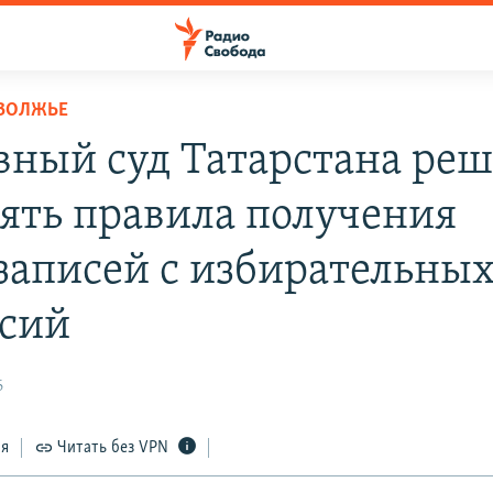
ОВОЛЖЬЕ
вный суд Татарстана реш
ять правила получения
записей с избирательны
сий
6
ся
Читать без VPN