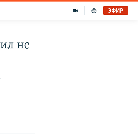
ЭФИР
ил не
х