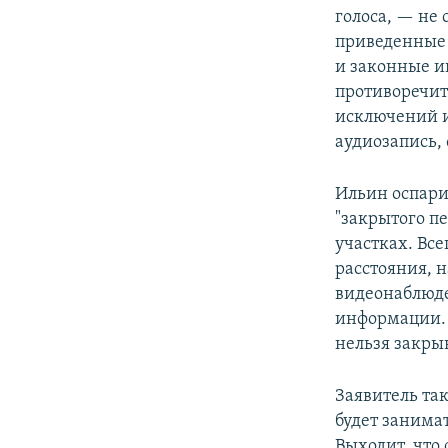
голоса, — не
приведенные 
и законные ин
противоречит 
исключений и
аудиозапись, 
Ильин оспари
"закрытого п
участках. Вс
расстояния, 
видеонаблюде
информации. 
нельзя закрыв
Заявитель так
будет занимат
Выходит, что 