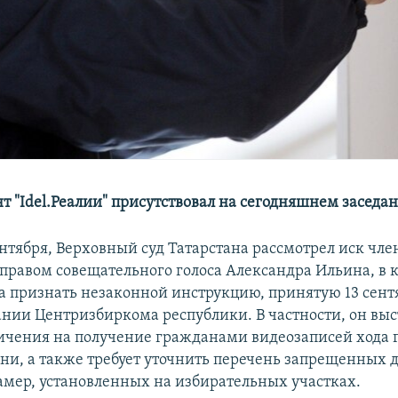
т "Idel.Реалии" присутствовал на сегодняшнем заседа
ентября, Верховный суд Татарстана рассмотрел иск чл
 правом совещательного голоса Александра Ильина, в 
да признать незаконной инструкцию, принятую 13 сент
дании Центризбиркома республики. В частности, он выс
ичения на получение гражданами видеозаписей хода г
ани, а также требует уточнить перечень запрещенных 
мер, установленных на избирательных участках.