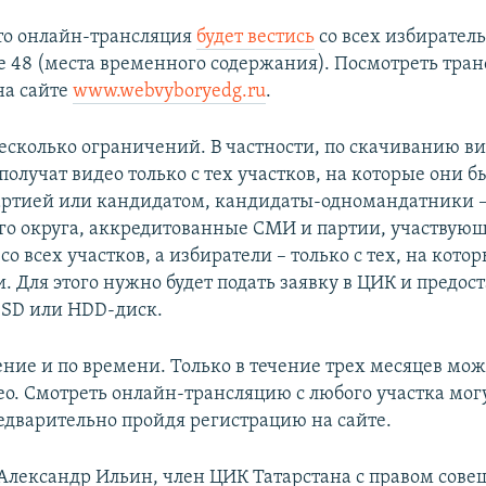
то онлайн-трансляция
будет вестись
со всех избирател
е 48 (места временного содержания). Посмотреть тра
на сайте
www.webvyboryedg.ru
.
есколько ограничений. В частности, по скачиванию ви
олучат видео только с тех участков, на которые они б
ртией или кандидатом, кандидаты-одномандатники – 
его округа, аккредитованные СМИ и партии, участвую
 со всех участков, а избиратели – только с тех, на кото
. Для этого нужно будет подать заявку в ЦИК и предос
SSD или HDD-диск.
ение и по времени. Только в течение трех месяцев мож
ео. Смотреть онлайн-трансляцию с любого участка могу
едварительно пройдя регистрацию на сайте.
Александр Ильин, член ЦИК Татарстана с правом сове