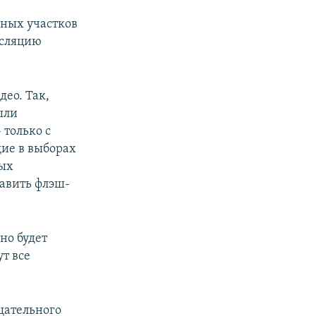
ьных участков
нсляцию
део. Так,
ыли
только с
щие в выборах
рых
тавить флэш-
но будет
т все
щательного