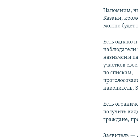
Напомним, ч
Казани, кром
можно будет 
Есть однако н
наблюдатели п
назначены па
участков сво
по спискам, –
проголосовали
накопитель, 
Есть огранич
получить вид
граждане, пр
Заявитель — 