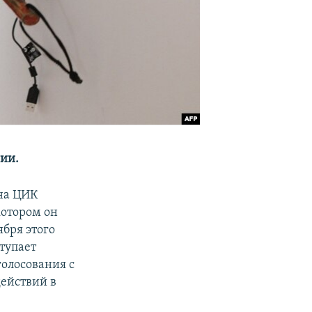
нии.
ена ЦИК
котором он
ября этого
тупает
олосования с
действий в