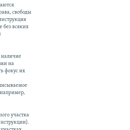
ваются
рава, свободы
 инструкция
е без всяких
и
е наличие
ами на
ь фокус их
аписываемое
 например,
.
ного участка
инструкции).
 участках