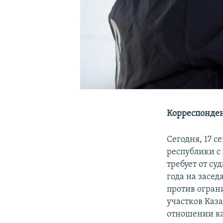
Корреспонден
Сегодня, 17 с
республики с
требует от су
года на засе
против огран
участков Каз
отношении ка