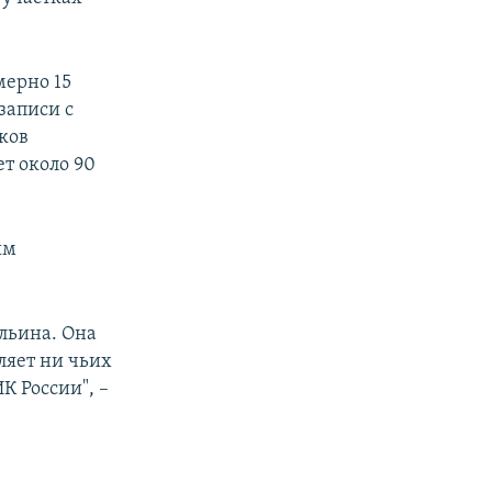
мерно 15
записи с
ков
ет около 90
ым
Ильина. Она
ляет ни чьих
К России", –