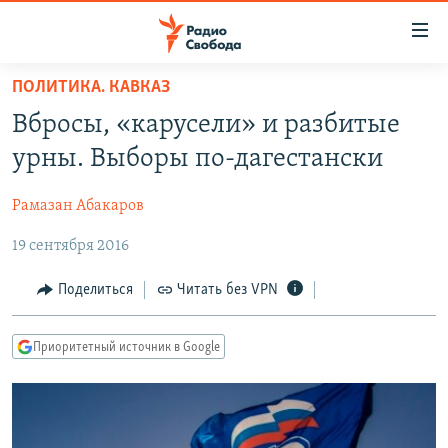
Ссылки
для
упрощенного
ПОЛИТИКА. КАВКАЗ
ПРОГРАММЫ
доступа
Вбросы, «карусели» и разбитые
ПОДКАСТЫ
Вернуться
урны. Выборы по-дагестански
к
АВТОРСКИЕ ПРОЕКТЫ
основному
Рамазан Абакаров
ЦИТАТЫ СВОБОДЫ
содержанию
Вернутся
19 сентября 2016
МНЕНИЯ
к
КУЛЬТУРА
Поделиться
Читать без VPN
главной
навигации
IDEL.РЕАЛИИ
Вернутся
Приоритетный источник в Google
КАВКАЗ.РЕАЛИИ
к
СЕВЕР.РЕАЛИИ
поиску
СИБИРЬ.РЕАЛИИ