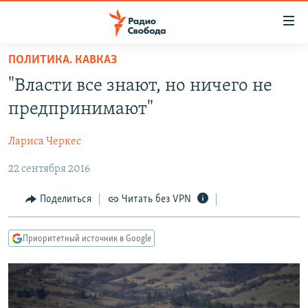
Ссылки
для
упрощенного
ПОЛИТИКА. КАВКАЗ
ПРОГРАММЫ
доступа
"Власти все знают, но ничего не
ПОДКАСТЫ
Вернуться
предпринимают"
к
АВТОРСКИЕ ПРОЕКТЫ
основному
Лариса Черкес
ЦИТАТЫ СВОБОДЫ
содержанию
Вернутся
22 сентября 2016
МНЕНИЯ
к
КУЛЬТУРА
Поделиться
Читать без VPN
главной
навигации
IDEL.РЕАЛИИ
Вернутся
Приоритетный источник в Google
КАВКАЗ.РЕАЛИИ
к
СЕВЕР.РЕАЛИИ
поиску
СИБИРЬ.РЕАЛИИ