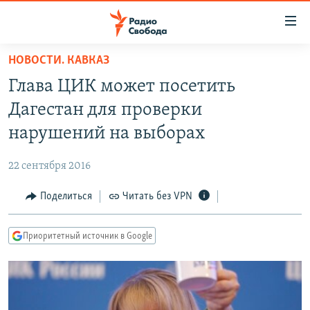
Ссылки
для
упрощенного
НОВОСТИ. КАВКАЗ
ПРОГРАММЫ
доступа
Глава ЦИК может посетить
ПОДКАСТЫ
Вернуться
Дагестан для проверки
к
АВТОРСКИЕ ПРОЕКТЫ
нарушений на выборах
основному
ЦИТАТЫ СВОБОДЫ
содержанию
22 сентября 2016
Вернутся
МНЕНИЯ
к
Поделиться
Читать без VPN
КУЛЬТУРА
главной
навигации
IDEL.РЕАЛИИ
Приоритетный источник в Google
Вернутся
КАВКАЗ.РЕАЛИИ
к
СЕВЕР.РЕАЛИИ
поиску
СИБИРЬ.РЕАЛИИ