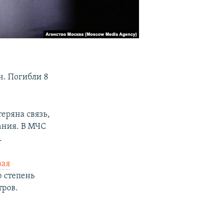
н. Погибли 8
еряна связь,
ания. В МЧС
.
вая
ю степень
тров.