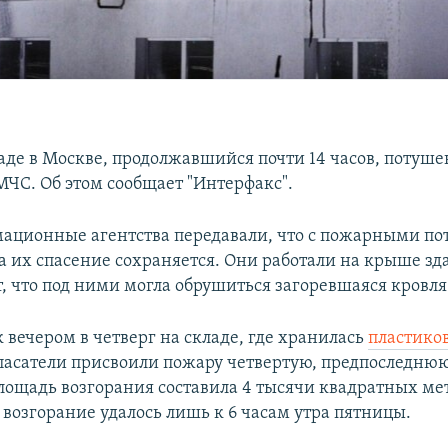
аде в Москве, продолжавшийся почти 14 часов, потуше
МЧС. Об этом сообщает "Интерфакс".
ационные агентства передавали, что с пожарными пот
а их спасение сохраняется. Они работали на крыше зд
, что под ними могла обрушиться загоревшаяся кровля
 вечером в четверг на складе, где хранилась
пластико
Спасатели присвоили пожару четвертую, предпоследню
лощадь возгорания составила 4 тысячи квадратных ме
возгорание удалось лишь к 6 часам утра пятницы.