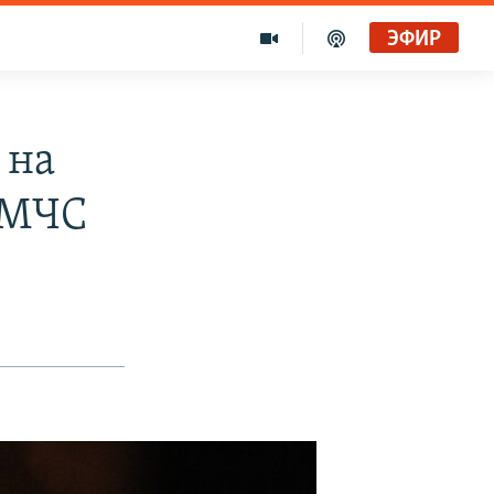
ЭФИР
 на
 МЧС