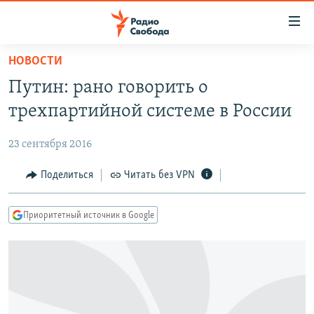
Ссылки
для
упрощенного
НОВОСТИ
ПРОГРАММЫ
доступа
Путин: рано говорить о
ПОДКАСТЫ
Вернуться
трехпартийной системе в России
к
АВТОРСКИЕ ПРОЕКТЫ
основному
23 сентября 2016
ЦИТАТЫ СВОБОДЫ
содержанию
Вернутся
МНЕНИЯ
Поделиться
Читать без VPN
к
КУЛЬТУРА
главной
Приоритетный источник в Google
навигации
IDEL.РЕАЛИИ
Вернутся
КАВКАЗ.РЕАЛИИ
к
СЕВЕР.РЕАЛИИ
поиску
СИБИРЬ.РЕАЛИИ