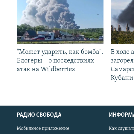
"Может ударить, как бомба".
В ходе
Блогеры – о последствиях
загорел
атак на Wildberries
Самарс
Кубани
РАДИО СВОБОДА
ИНФОРМ
Мобильное приложение
Как слушат
СОЦИАЛЬНЫЕ СЕТИ