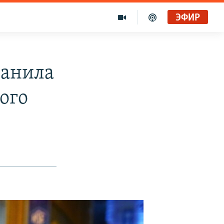
ЭФИР
ранила
того