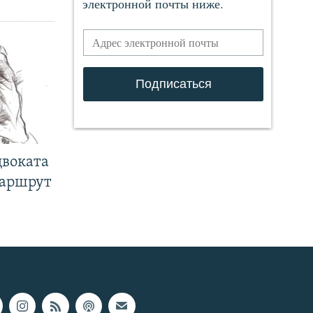
двоката
маршрут