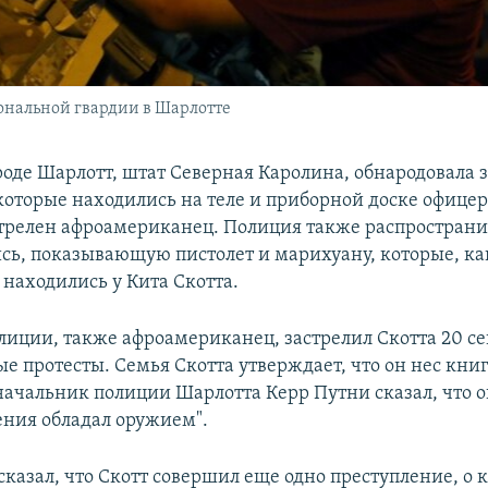
ональной гвардии в Шарлотте
роде Шарлотт, штат Северная Каролина, обнародовала з
которые находились на теле и приборной доске офице
стрелен афроамериканец. Полиция также распространи
ись, показывающую пистолет и марихуану, которые, к
 находились у Кита Скотта.
лиции, также афроамериканец, застрелил Скотта 20 се
е протесты. Семья Скотта утверждает, что он нес книгу
 начальник полиции Шарлотта Керр Путни сказал, что о
ения обладал оружием".
казал, что Скотт совершил еще одно преступление, о 