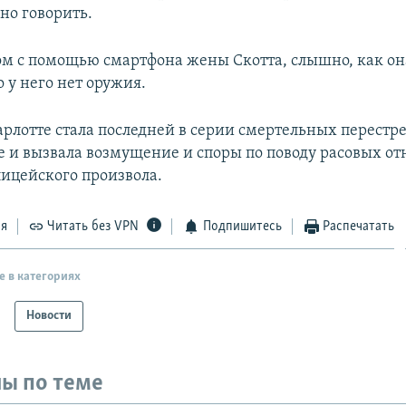
но говорить.
том с помощью смартфона жены Скотта, слышно, как он
 у него нет оружия.
арлотте стала последней в серии смертельных перестр
не и вызвала возмущение и споры по поводу расовых о
ицейского произвола.
ся
Читать без VPN
Подпишитесь
Распечатать
е в категориях
Новости
ы по теме