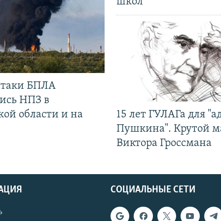
школ
 атаки БПЛА
ись НПЗ в
кой области и на
15 лет ГУЛАГа для "а
Пушкина". Крутой 
Виктора Гроссмана
АЦИЯ
СОЦИАЛЬНЫЕ СЕТИ
ь