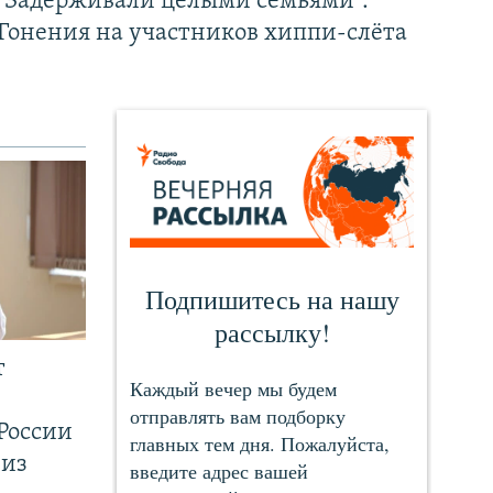
"Задерживали целыми семьями".
Гонения на участников хиппи-слёта
т
России
 из