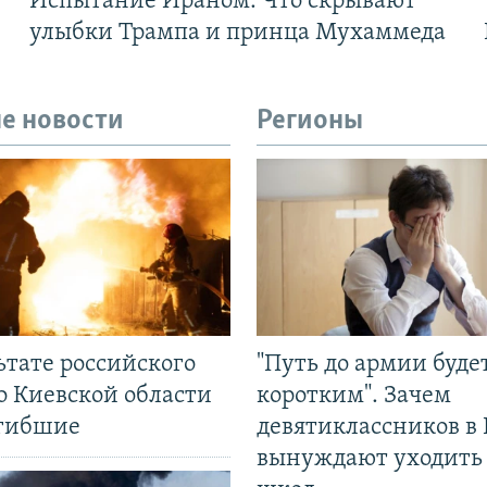
Испытание Ираном. Что скрывают
улыбки Трампа и принца Мухаммеда
е новости
Регионы
ьтате российского
"Путь до армии буде
о Киевской области
коротким". Зачем
огибшие
девятиклассников в 
вынуждают уходить