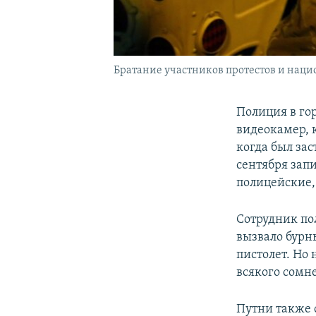
Братание участников протестов и наци
Полиция в го
видеокамер, 
когда был за
сентября зап
полицейские,
Сотрудник по
вызвало бурны
пистолет. Но
всякого сомн
Путни также с