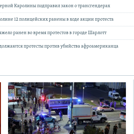
ерной Каролины подправил закон о трансгендерах
олине 12 полицейских ранены в ходе акции протеста
яжело ранен во время протестов в городе Шарлотт
одолжаются протесты против убийства афроамериканца