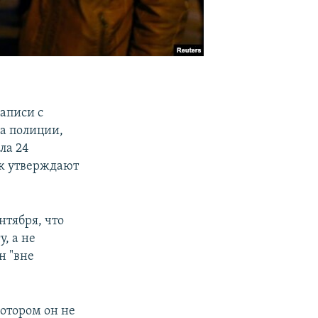
аписи с
ра полиции,
ла 24
ак утверждают
нтября, что
, а не
н "вне
котором он не