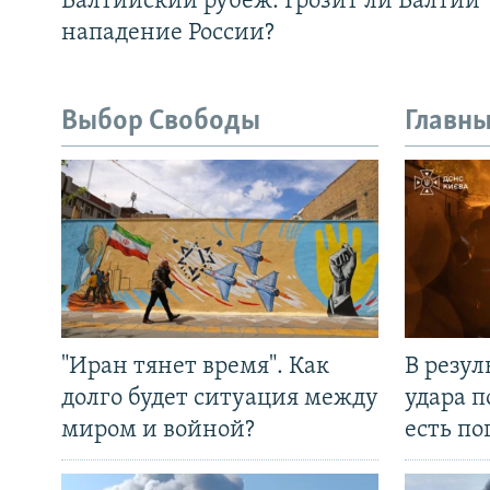
Балтийский рубеж. Грозит ли Балтии
нападение России?
Выбор Свободы
Главны
"Иран тянет время". Как
В резул
долго будет ситуация между
удара п
миром и войной?
есть п