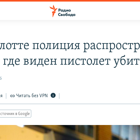
лотте полиция распрост
 где виден пистолет уби
6
ся
Читать без VPN
сточник в Google