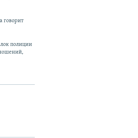
а говорит
елок полиции
тношений,