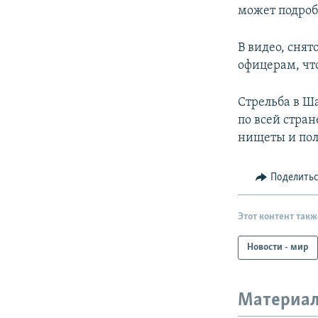
может подроб
В видео, сня
офицерам, что
Стрельба в Ш
по всей стра
нищеты и пол
Поделить
Этот контент такж
Новости - мир
Материал