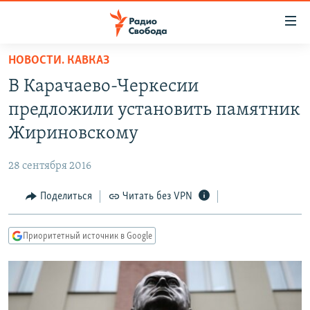
Ссылки
для
упрощенного
НОВОСТИ. КАВКАЗ
ПРОГРАММЫ
доступа
В Карачаево-Черкесии
ПОДКАСТЫ
Вернуться
предложили установить памятник
к
АВТОРСКИЕ ПРОЕКТЫ
Жириновскому
основному
ЦИТАТЫ СВОБОДЫ
содержанию
28 сентября 2016
Вернутся
МНЕНИЯ
к
Поделиться
Читать без VPN
КУЛЬТУРА
главной
навигации
IDEL.РЕАЛИИ
Приоритетный источник в Google
Вернутся
КАВКАЗ.РЕАЛИИ
к
СЕВЕР.РЕАЛИИ
поиску
СИБИРЬ.РЕАЛИИ