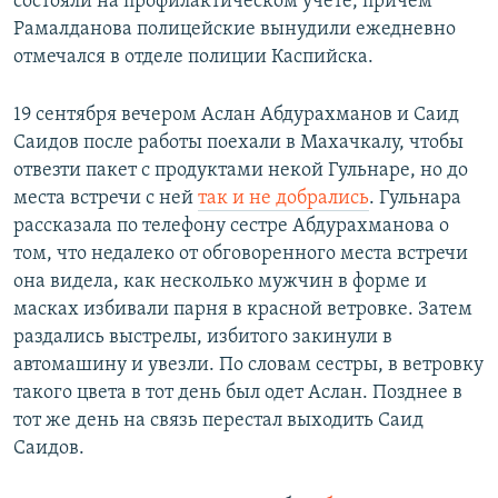
состояли на профилактическом учете, причем
Рамалданова полицейские вынудили ежедневно
отмечался в отделе полиции Каспийска.
19 сентября вечером Аслан Абдурахманов и Саид
Саидов после работы поехали в Махачкалу, чтобы
отвезти пакет с продуктами некой Гульнаре, но до
места встречи с ней
так и не добрались
. Гульнара
рассказала по телефону сестре Абдурахманова о
том, что недалеко от обговоренного места встречи
она видела, как несколько мужчин в форме и
масках избивали парня в красной ветровке. Затем
раздались выстрелы, избитого закинули в
автомашину и увезли. По словам сестры, в ветровку
такого цвета в тот день был одет Аслан. Позднее в
тот же день на связь перестал выходить Саид
Саидов.