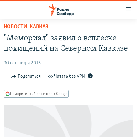
Ссылки
для
упрощенного
НОВОСТИ. КАВКАЗ
ПРОГРАММЫ
доступа
"Мемориал" заявил о всплеске
ПОДКАСТЫ
Вернуться
похищений на Северном Кавказе
к
АВТОРСКИЕ ПРОЕКТЫ
основному
30 сентября 2016
ЦИТАТЫ СВОБОДЫ
содержанию
Вернутся
МНЕНИЯ
Поделиться
Читать без VPN
к
КУЛЬТУРА
главной
Приоритетный источник в Google
навигации
IDEL.РЕАЛИИ
Вернутся
КАВКАЗ.РЕАЛИИ
к
СЕВЕР.РЕАЛИИ
поиску
СИБИРЬ.РЕАЛИИ