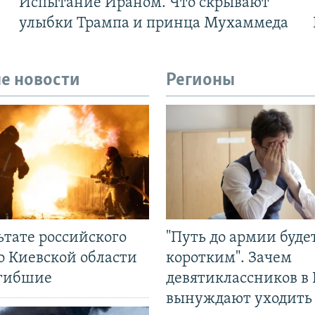
Испытание Ираном. Что скрывают
улыбки Трампа и принца Мухаммеда
е новости
Регионы
ьтате российского
"Путь до армии буде
о Киевской области
коротким". Зачем
огибшие
девятиклассников в 
вынуждают уходить