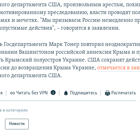
ного департамента США, произвольным арестам, пох
мотивированному преследованию, власти проводят по
омах и мечетях. "Мы призываем Россию немедленно п
опустимые действия", – говорится в заявлении.
ь Госдепартамента Марк Тонер повторил неоднократн
знании Вашингтоном российской аннексии Крыма и 
ть Крымский полуостров Украине. США сохранят дейст
ссии до возвращения Крыма Украине,
отмечается в за
ного департамента США.
ся
Читать без VPN
Подпишитесь
Распечатать
е в категориях
Новости