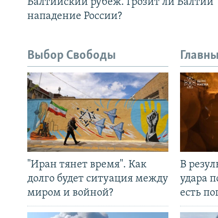
Балтийский рубеж. Грозит ли Балтии
нападение России?
Выбор Свободы
Главны
"Иран тянет время". Как
В резул
долго будет ситуация между
удара п
миром и войной?
есть п