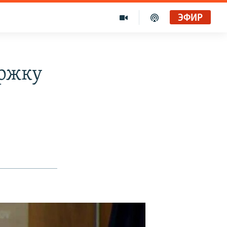
ЭФИР
ержку