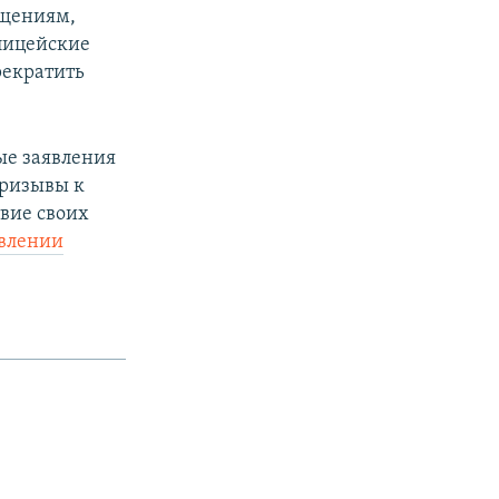
ищениям,
лицейские
рекратить
ые заявления
призывы к
вие своих
явлении