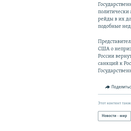
Государствен
политически 
рейды в их д
подобные нед
Представител
США о непри
России верну
санкций к Ро
Государствен
Поделить
Этот контент такж
Новости - мир