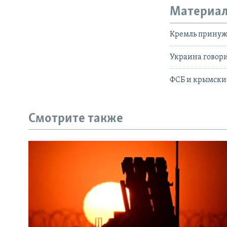
Материал
Кремль принуж
Украина говор
ФСБ и крымски
Смотрите также