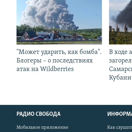
"Может ударить, как бомба".
В ходе
Блогеры – о последствиях
загорел
атак на Wildberries
Самарс
Кубани
РАДИО СВОБОДА
ИНФОРМ
Мобильное приложение
Как слушат
СОЦИАЛЬНЫЕ СЕТИ