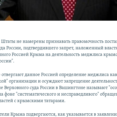
Штаты не намерены признавать правомочность пост
уда России, подтвердившего запрет, наложенный влас
ного Россией Крыма на деятельность меджлиса крымс
оссии".
 отвергают данное Россией определение меджлиса ка
кой" организации и осуждают запрещение деятельнос
е Верховного суда России в Вашингтоне называют "ос
а фоне "систематического и несправедливого" обраще
ластей с крымскими татарами.
ели Крыма подвергаются, как указывается в заявлен