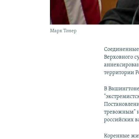
Марк Тонер
Соединенные 
Верховного с
аннексирован
территории Р
В Вашингтоне
"экстремистс
Постановлени
тревожным" н
российских в
Коренные жит