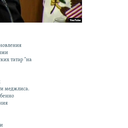
ановления
тями
ких татар "на
к
ти меджлиса.
обенно
ния
ии