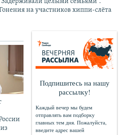
"Задерживали целыми семьями".
Гонения на участников хиппи-слёта
т
России
 из