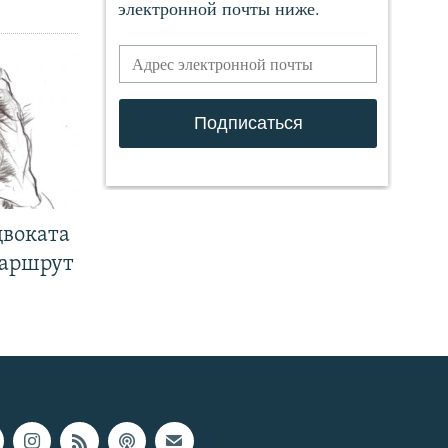
двоката
маршрут