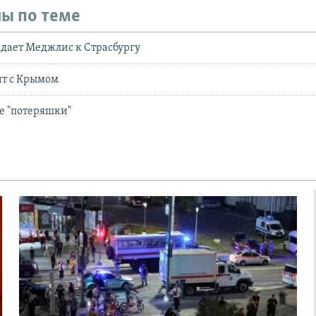
ы по теме
дает Меджлис к Страсбургу
ит с Крымом
е "потеряшки"