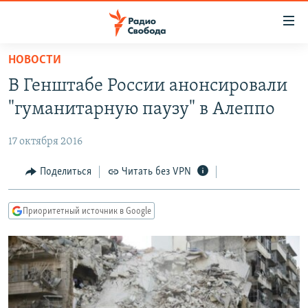
Ссылки
для
упрощенного
НОВОСТИ
ПРОГРАММЫ
доступа
В Генштабе России анонсировали
ПОДКАСТЫ
Вернуться
"гуманитарную паузу" в Алеппо
к
АВТОРСКИЕ ПРОЕКТЫ
основному
17 октября 2016
ЦИТАТЫ СВОБОДЫ
содержанию
Вернутся
МНЕНИЯ
Поделиться
Читать без VPN
к
КУЛЬТУРА
главной
Приоритетный источник в Google
навигации
IDEL.РЕАЛИИ
Вернутся
КАВКАЗ.РЕАЛИИ
к
СЕВЕР.РЕАЛИИ
поиску
СИБИРЬ.РЕАЛИИ