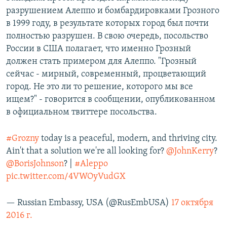
разрушением Алеппо и бомбардировками Грозного
в 1999 году, в результате которых город был почти
полностью разрушен. В свою очередь, посольство
России в США полагает, что именно Грозный
должен стать примером для Алеппо. "Грозный
сейчас - мирный, современный, процветающий
город. Не это ли то решение, которого мы все
ищем?" - говорится в сообщении, опубликованном
в официальном твиттере посольства.
#Grozny
today is a peaceful, modern, and thriving city.
Ain't that a solution we're all looking for?
@JohnKerry
?
@BorisJohnson
? |
#Aleppo
pic.twitter.com/4VWOyVudGX
— Russian Embassy, USA (@RusEmbUSA)
17 октября
2016 г.