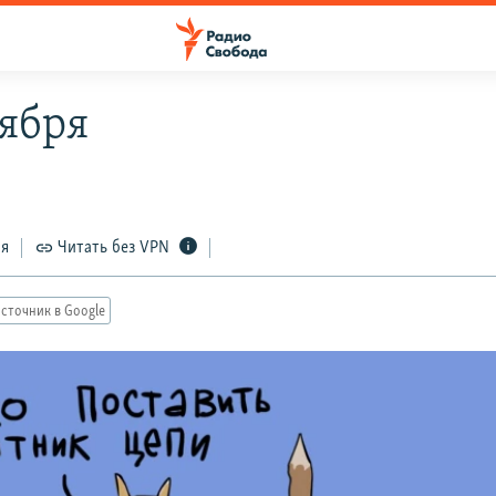
тября
ся
Читать без VPN
сточник в Google