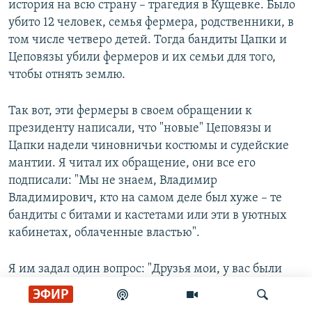
история на всю страну – трагедия в Кущевке. Было
убито 12 человек, семья фермера, родственники, в
том числе четверо детей. Тогда бандиты Цапки и
Цеповязы убили фермеров и их семьи для того,
чтобы отнять землю.
Так вот, эти фермеры в своем обращении к
президенту написали, что "новые" Цеповязы и
Цапки надели чиновничьи костюмы и судейские
мантии. Я читал их обращение, они все его
подписали: "Мы не знаем, Владимир
Владимирович, кто на самом деле был хуже – те
бандиты с битами и кастетами или эти в уютных
кабинетах, облаченные властью".
Я им задал один вопрос: "Друзья мои, у вас были
выборы в сельскую администрацию депутатов. Но
ЭФИР
вы же уважаемые люди, вы в чистом виде казаки,