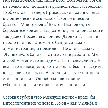
Первым должен был пасть порт "Восточный". И он
не только пал, но даже и руководителя застрелили.
15 объектов! И теперь Приморский край является
колонией всей московской "экономической
братвы". Мне говорят: "Виктор Иванович, ты
боролся все время с Наздратенко, он такой, сякой и
так далее. После него пришел Дарькин". И он не
просто пришел. О том, что бандит, знала и
администрация, и президент. Но они сказали:
"Лучше пусть бандит – с ним легче работать. Мы в
любой момент его посадим". И они сделали это. А
ведь его не посадили, хотя должны были посадить,
когда сделали обыск. Но всех вице-губернаторов
его пересажали. Он набрал новых вице-
губернаторов – и тех половину пересажали.
Сегодня губернатор Миклушевский – вроде бы
интеллигентный человек. Но он – как у Ильфа и