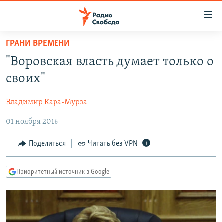
Ссылки
для
упрощенного
ГРАНИ ВРЕМЕНИ
ПРОГРАММЫ
доступа
"Воровская власть думает только о
ПОДКАСТЫ
Вернуться
своих"
к
АВТОРСКИЕ ПРОЕКТЫ
основному
Владимир Кара-Мурза
ЦИТАТЫ СВОБОДЫ
содержанию
Вернутся
01 ноября 2016
МНЕНИЯ
к
КУЛЬТУРА
Поделиться
Читать без VPN
главной
навигации
IDEL.РЕАЛИИ
Вернутся
Приоритетный источник в Google
КАВКАЗ.РЕАЛИИ
к
СЕВЕР.РЕАЛИИ
поиску
СИБИРЬ.РЕАЛИИ