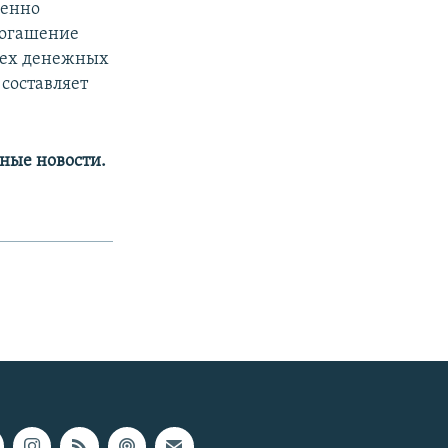
венно
погашение
всех денежных
составляет
ные новости.​