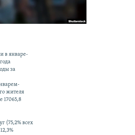
и в январе-
 года
оды за
январем-
ого жителя
е 17065,8
уг (75,2% всех
 12,3%