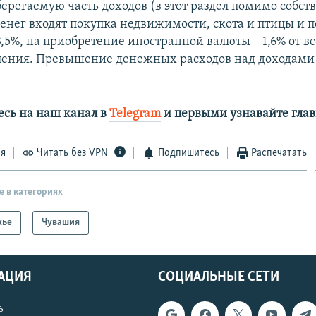
берегаемую часть доходов (в этот раздел помимо собст
енег входят покупка недвижимости, скота и птицы и 
13,5%, на приобретение иностранной валюты – 1,6% от 
ления. Превышение денежных расходов над доходами 
сь на наш канал в
Telegram
и первыми узнавайте глав
ся
Читать без VPN
Подпишитесь
Распечатать
е в категориях
жье
Чувашия
АЦИЯ
СОЦИАЛЬНЫЕ СЕТИ
ь