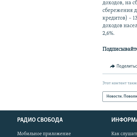
доходов, на с
сбережения д
кредитов) – 
доходов насе
2,6%.
Подписывайте
Поделить
Этот контент такж
Новости. Повол
РАДИО СВОБОДА
ИНФОРМ
Мобильное приложение
Как слушат
СОЦИАЛЬНЫЕ СЕТИ