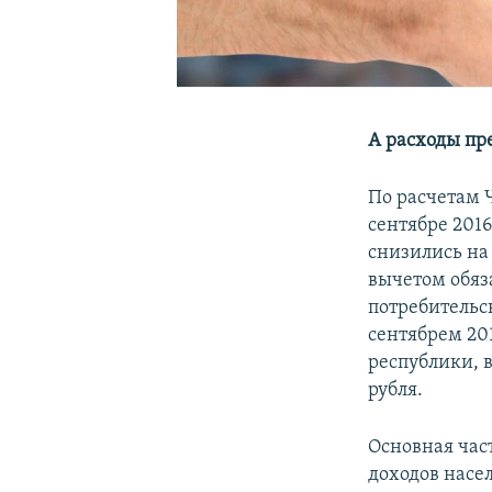
А расходы пр
По расчетам 
сентябре 201
снизились на
вычетом обяз
потребительс
сентябрем 201
республики, в
рубля.
Основная част
доходов насе