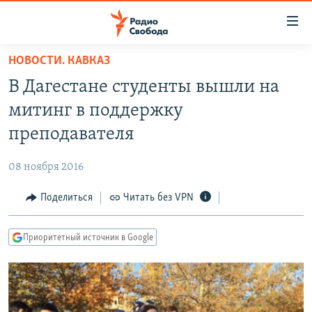
Ссылки
для
упрощенного
НОВОСТИ. КАВКАЗ
ПРОГРАММЫ
доступа
В Дагестане студенты вышли на
ПОДКАСТЫ
Вернуться
митинг в поддержку
к
АВТОРСКИЕ ПРОЕКТЫ
преподавателя
основному
ЦИТАТЫ СВОБОДЫ
содержанию
08 ноября 2016
Вернутся
МНЕНИЯ
к
Поделиться
Читать без VPN
КУЛЬТУРА
главной
навигации
IDEL.РЕАЛИИ
Приоритетный источник в Google
Вернутся
КАВКАЗ.РЕАЛИИ
к
СЕВЕР.РЕАЛИИ
поиску
СИБИРЬ.РЕАЛИИ