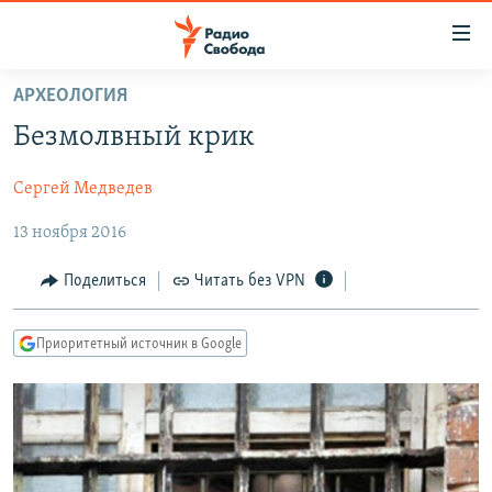
Ссылки
для
упрощенного
АРХЕОЛОГИЯ
ПРОГРАММЫ
доступа
Безмолвный крик
ПОДКАСТЫ
Вернуться
к
Сергей Медведев
АВТОРСКИЕ ПРОЕКТЫ
основному
13 ноября 2016
ЦИТАТЫ СВОБОДЫ
содержанию
Вернутся
МНЕНИЯ
Поделиться
Читать без VPN
к
КУЛЬТУРА
главной
Приоритетный источник в Google
навигации
IDEL.РЕАЛИИ
Вернутся
КАВКАЗ.РЕАЛИИ
к
СЕВЕР.РЕАЛИИ
поиску
СИБИРЬ.РЕАЛИИ