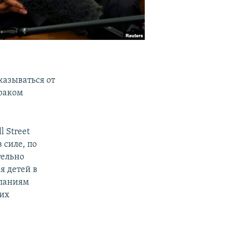
казываться от
раком
l Street
в силе, по
тельно
я детей в
мпаниям
них