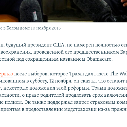
е в Белом доме 10 ноября 2016
п, будущий президент США, не намерен полностью от
воохранения, проведенной его предшественником Ба
естной под сокращенным названием Obamacare.
ервью
после выборов, которое Трамп дал газете The Wal
икованном в субботу, 12 ноября, он сказал, что оставит 
, некоторые положения этой реформы. Трамп положи
частности, о праве родителей продлевать срок включени
ые полисы. Он также поддержал запрет страховым ко
ациентам в предоставлении медстраховки из-за преж