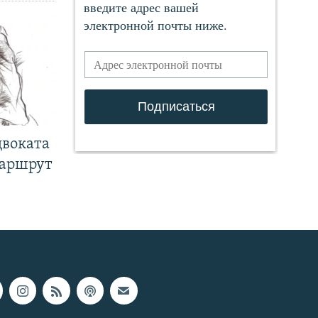
двоката
маршрут