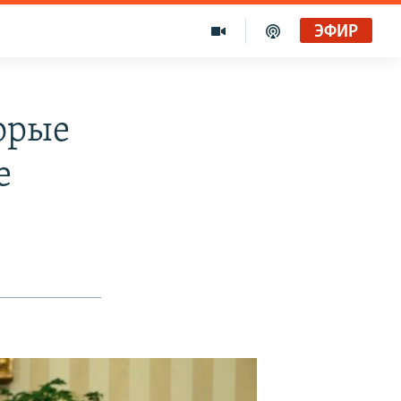
ЭФИР
орые
e