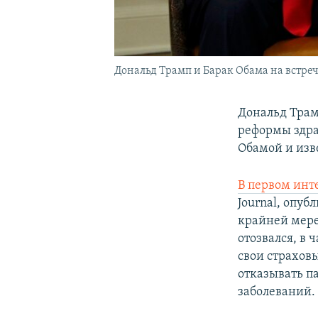
Дональд Трамп и Барак Обама на встреч
Дональд Трам
реформы здра
Обамой и изв
В первом инт
Journal, опубл
крайней мере
отозвался, в 
свои страхов
отказывать п
заболеваний.