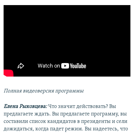
Полная видеоверсия программы
Елена Рыковцева:
Что значит действовать? Вы
предлагаете ждать. Вы предлагаете программу, вы
составили список кандидатов в президенты и сели
дожидаться, когда падет режим. Вы надеетесь, что