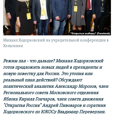
РАСПИСАНИЕ ВЕЩАНИЯ
ПОДПИШИТЕСЬ НА РАССЫЛКУ
СОЦИАЛЬНЫЕ СЕТИ
Михаил Ходорковский на учредительной конференции в
Хельсинки
Режим пал - что дальше? Михаил Ходорковский
Все сайты РСЕ/РС
готов предложить новых людей в президенты и
новую повестку для России. Это утопия или
реальный план действий? Обсуждают
политический аналитик Александр Морозов,
член
Регионального совета Московского отделения
Яблока Кирилл Гончаров,
член совета движения
"Открытая Россия" Андрей Пивоваров и соратник
Ходорковского по ЮКОСу Владимир Переверзин.