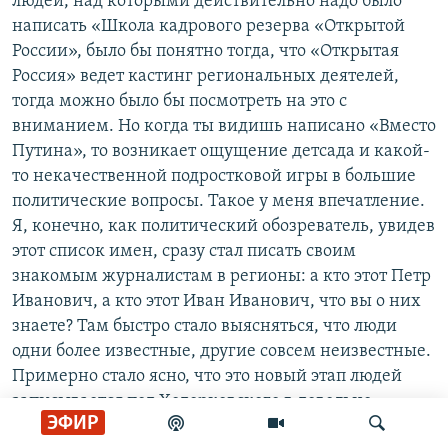
людей, над которыми действительно надо было
написать «Школа кадрового резерва «Открытой
России», было бы понятно тогда, что «Открытая
Россия» ведет кастинг региональных деятелей,
тогда можно было бы посмотреть на это с
вниманием. Но когда ты видишь написано «Вместо
Путина», то возникает ощущение детсада и какой-
то некачественной подростковой игры в большие
политические вопросы. Такое у меня впечатление.
Я, конечно, как политический обозреватель, увидев
этот список имен, сразу стал писать своим
знакомым журналистам в регионы: а кто этот Петр
Иванович, а кто этот Иван Иванович, что вы о них
знаете? Там быстро стало выясняться, что люди
одни более известные, другие совсем неизвестные.
Примерно стало ясно, что это новый этап людей
записывается под Ходорковского в довольно
ЭФИР
опасную игру региональную, непонятно, зачем. Но