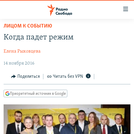
Ссылки
для
упрощенного
ЛИЦОМ К СОБЫТИЮ
ПРОГРАММЫ
доступа
Когда падет режим
ПОДКАСТЫ
Вернуться
к
Елена Рыковцева
АВТОРСКИЕ ПРОЕКТЫ
основному
14 ноября 2016
ЦИТАТЫ СВОБОДЫ
содержанию
Вернутся
МНЕНИЯ
Поделиться
Читать без VPN
к
КУЛЬТУРА
главной
Приоритетный источник в Google
навигации
IDEL.РЕАЛИИ
Вернутся
КАВКАЗ.РЕАЛИИ
к
СЕВЕР.РЕАЛИИ
поиску
СИБИРЬ.РЕАЛИИ