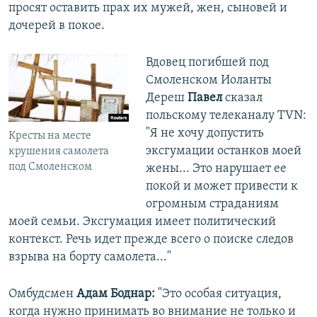
просят оставить прах их мужей, жен, сыновей и
дочерей в покое.
Вдовец погибшей под
Смоленском Иоланты
Дереш
Павел
сказал
польскому телеканалу TVN:
"Я не хочу допустить
Кресты на месте
эксгумации останков моей
крушения самолета
под Смоленском
жены... Это нарушает ее
покой и может привести к
огромным страданиям
моей семьи. Эксгумация имеет политический
контекст. Речь идет прежде всего о поиске следов
взрыва на борту самолета..."
Омбудсмен
Адам Боднар:
"Это особая ситуация,
когда нужно принимать во внимание не только и