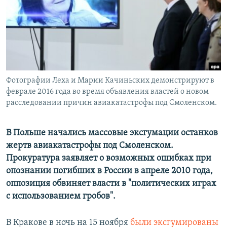
РАСПИСАНИЕ ВЕЩАНИЯ
ПОДПИШИТЕСЬ НА РАССЫЛКУ
СОЦИАЛЬНЫЕ СЕТИ
Фотографии Леха и Марии Качиньских демонстрируют в
феврале 2016 года во время объявления властей о новом
расследовании причин авиакатастрофы под Смоленском.
Все сайты РСЕ/РС
В Польше начались массовые эксгумации останков
жертв авиакатастрофы под Смоленском.
Прокуратура заявляет о возможных ошибках при
опознании погибших в России в апреле 2010 года,
оппозиция обвиняет власти в "политических играх
с использованием гробов".
В Кракове в ночь на 15 ноября
были эксгумированы