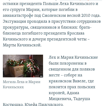
останки президента Польши Леха Качиньского и
его супруги Марии, которые погибли в
авиакатастрофе под Смоленском весной 2010 года.
Эксгумация проходила в присутствии сотрудников
прокуратуры, священников и близких: брата-
близнеца погибшего президента Ярослава
Качиньского и дочери президентской четы –
Марты Качиньской.
Лех и Мария Качиньские
были похоронены в
священном для поляков
месте – соборе на
краковском Вавеле, где
Могила Леха и Марии
покоится прах польских
Качиньских
королей, Адама
Мицкевича, Тадеуша
Костюшко, Юзефа Пилсудского.