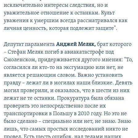
исключительно интересы следствия, но и
уважительное отношение к останкам. Культ
уважения к умершим всегда рассматривался как
личная ценность, которая подлежит защите".
Депутат парламента
Анджей Меляк,
брат которого
– Стефан Меляк погиб в авиакатастрофе под
Смоленском, придерживается другого мнения: "То,
согласился ли кто-то на эксгумацию или нет, не
является решающим словом. Важно установить
правду – лежат ли в могилах наши близкие. Девять
могил проверили, и оказалось, что в шести из них
лежат не те останки. Прокуратура была обязана
проверить это непосредственно после их
транспортировки в Польшу в 2010 году. Но это не
было сделано – специально или нет, не знаю. Знаю
лишь, что самых простых исследований никто не
провел. Есть шесть ошибок, над телами наших