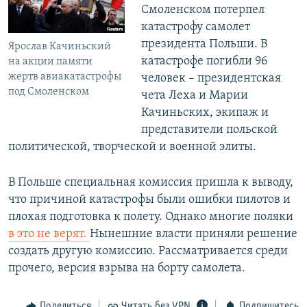
Смоленском потерпел
катастрофу самолет
президента Польши. В
Ярослав Качиньский
катастрофе погибли 96
на акции памяти
жертв авиакатастрофы
человек – президентская
под Смоленском
чета Леха и Марии
Качиньских, экипаж и
представители польской
политической, творческой и военной элиты.
В Польше специальная комиссия пришла к выводу,
что причиной катастрофы были ошибки пилотов и
плохая подготовка к полету. Однако многие поляки
в это не верят.
Нынешние власти приняли решение
создать другую комиссию. Рассматривается среди
прочего, версия взрыва на борту самолета.
Поделиться
Читать без VPN
Подпишитесь