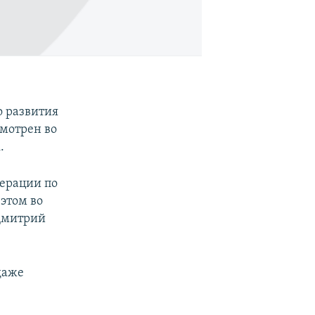
о развития
смотрен во
.
перации по
этом во
 Дмитрий
даже