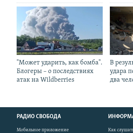
"Может ударить, как бомба".
В резул
Блогеры – о последствиях
удара п
атак на Wildberries
два чел
РАДИО СВОБОДА
ИНФОРМ
Мобильное приложение
Как слушат
СОЦИАЛЬНЫЕ СЕТИ