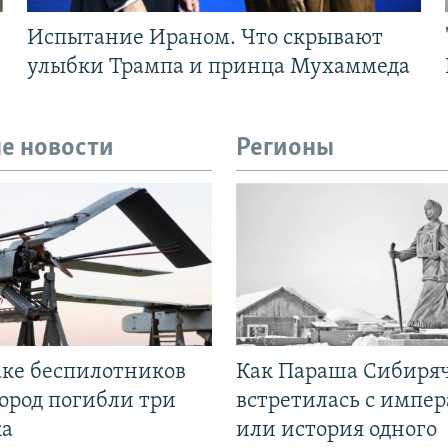
Испытание Ираном. Что скрывают
улыбки Трампа и принца Мухаммеда
е новости
Регионы
аке беспилотников
Как Параша Сибиря
ород погибли три
встретилась с импе
ка
или история одного