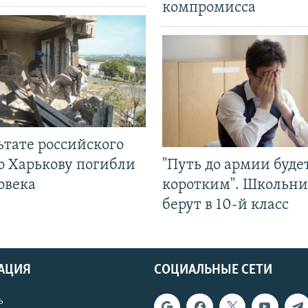
компромисса
ьтате российского
о Харькову погибли
"Путь до армии буде
овека
коротким". Школьни
берут в 10-й класс
АЦИЯ
СОЦИАЛЬНЫЕ СЕТИ
ь