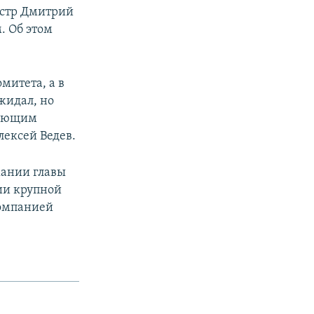
истр Дмитрий
. Об этом
митета, а в
жидал, но
няющим
лексей Ведев.
жании главы
ии крупной
компанией