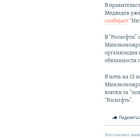
В правительс
Медведев уже
сообщает
"Инт
В "Роснефти"
Минэкономр
организация 
обязанности 
В ночь на 15
Минэкономраз
взятки за "п
"Роснефть".
Поделить
Этот контент такж