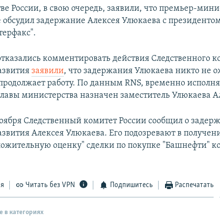
тве России, в свою очередь, заявили, что премьер-мин
 обсудил задержание Алексея Улюкаева с президентом
ерфакс".
 отказались комментировать действия Следственного ко
азвития
заявили
, что задержания Улюкаева никто не о
продолжает работу. По данным RNS, временно испол
главы министерства назначен заместитель Улюкаева А
 ноября Следственный комитет России сообщил о задер
вития Алексея Улюкаева. Его подозревают в получен
оложительную оценку" сделки по покупке "Башнефти" 
ся
Читать без VPN
Подпишитесь
Распечатать
е в категориях