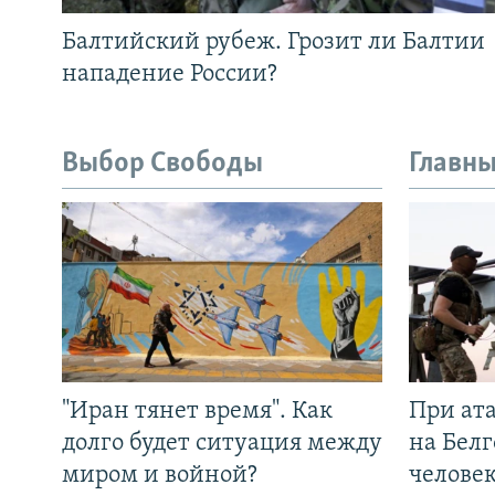
Балтийский рубеж. Грозит ли Балтии
нападение России?
Выбор Свободы
Главны
"Иран тянет время". Как
При ат
долго будет ситуация между
на Белг
миром и войной?
челове