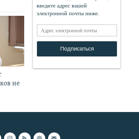
т
ков не