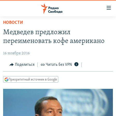
Ссылки
для
упрощенного
НОВОСТИ
ПРОГРАММЫ
доступа
Медведев предложил
ПОДКАСТЫ
Вернуться
переименовать кофе американо
к
АВТОРСКИЕ ПРОЕКТЫ
основному
16 ноября 2016
ЦИТАТЫ СВОБОДЫ
содержанию
Вернутся
МНЕНИЯ
Поделиться
Читать без VPN
к
КУЛЬТУРА
главной
Приоритетный источник в Google
навигации
IDEL.РЕАЛИИ
Вернутся
КАВКАЗ.РЕАЛИИ
к
СЕВЕР.РЕАЛИИ
поиску
СИБИРЬ.РЕАЛИИ