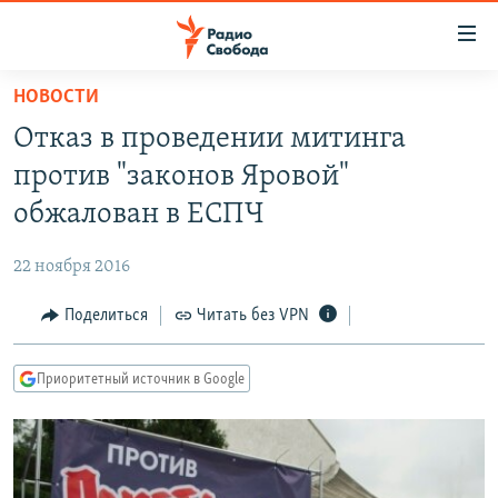
Ссылки
для
упрощенного
НОВОСТИ
ПРОГРАММЫ
доступа
Отказ в проведении митинга
ПОДКАСТЫ
Вернуться
против "законов Яровой"
к
АВТОРСКИЕ ПРОЕКТЫ
обжалован в ЕСПЧ
основному
ЦИТАТЫ СВОБОДЫ
содержанию
22 ноября 2016
Вернутся
МНЕНИЯ
к
Поделиться
Читать без VPN
КУЛЬТУРА
главной
навигации
IDEL.РЕАЛИИ
Приоритетный источник в Google
Вернутся
КАВКАЗ.РЕАЛИИ
к
СЕВЕР.РЕАЛИИ
поиску
СИБИРЬ.РЕАЛИИ