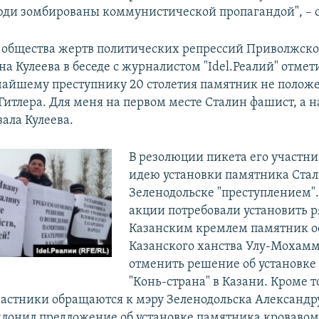
юди зомбированы коммунистической пропагандой", – с
 общества жертв политических репрессий Приволжско
а Кулеева в беседе с журналистом "Idel.Реалий" отмети
чайшему преступнику 20 столетия памятник не положе
итлера. Для меня на первом месте Сталин фашист, а н
зала Кулеева.
В резолюции пикета его участн
идею установки памятника Стал
Зеленодольске "преступлением"
акции потребовали установить р
Казанским кремлем памятник о
Казанского ханства Улу-Мохамм
отменить решение об установке
"Конь-страна" в Казани. Кроме то
астники обращаются к мэру Зеленодольска Александр
тклонил предложение об установке памятника кровавом