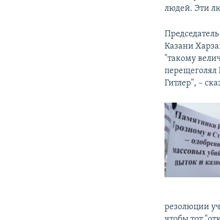
людей. Эти л
Председатель
Казани Харзан
"такому вели
перещеголял Г
Гитлер", – ска
резолюции уч
чтобы тот "о