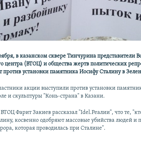
ноября, в казанском сквере Тинчурина представители В
о центра (ВТОЦ) и общества жертв политических репр
т против установки памятника Иосифу Сталину в Зелен
участники акции выступили против установки памятни
ле и скульптуры "Конь-страна" в Казани.
ВТОЦ Фарит Закиев рассказал "Idel.Реалии", что те, "кт
лину, косвенно одобряют массовые убийства людей и 
рора, которая проводилась при Сталине".