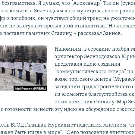
ь безграмотная. Я думаю, что [Александр] Тыгин (руко
ого комитета Зеленодольского муниципального района
р о погибших, он чувствует общий тренд на ужесточе
 они не выступают против этой инициативы. Но я сомне
 поставят памятник Сталину, – рассказал Закиев.
Напомним, в середине ноября г
архитектор Зеленодольска Юри
представил идею создания
"коммунистического сквера" на 
возле торгового центра "Мураве
заседании градостроительного с
из элементов благоустройства с
стать памятник Сталину. Мэр Зе
 о готовности вынести эту идею на обсуждение с жите
тель ВТОЦ Галишан Нуриахмет поделился мнением, чт
олжен быть нигде в мире". "С его позволения уничто