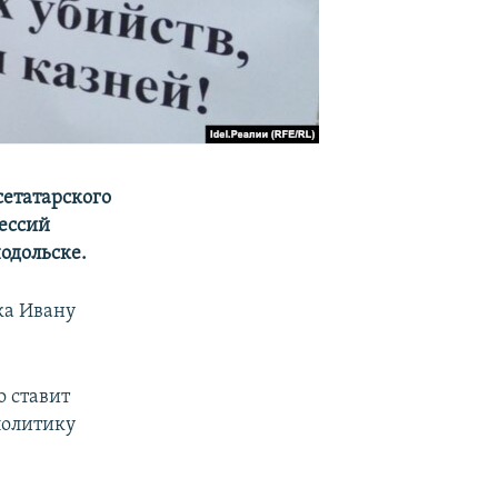
сетатарского
ессий
одольске.
ка Ивану
о ставит
политику