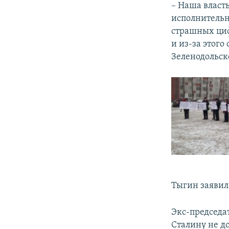
– Наша власт
исполнительн
страшных циф
и из-за этого
Зеленодольске
Тыгин заявил
Экс-председа
Сталину не д