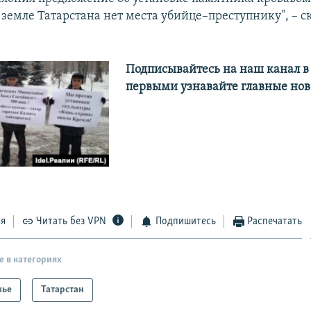
 земле Татарстана нет места убийце–преступнику", – с
Подписывайтесь на наш канал 
первыми узнавайте главные ново
ся
Читать без VPN
Подпишитесь
Распечатать
е в категориях
жье
Татарстан