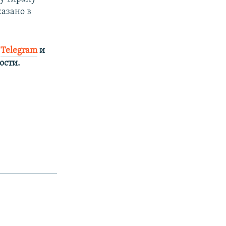
казано в
в
Telegram
и
сти.​