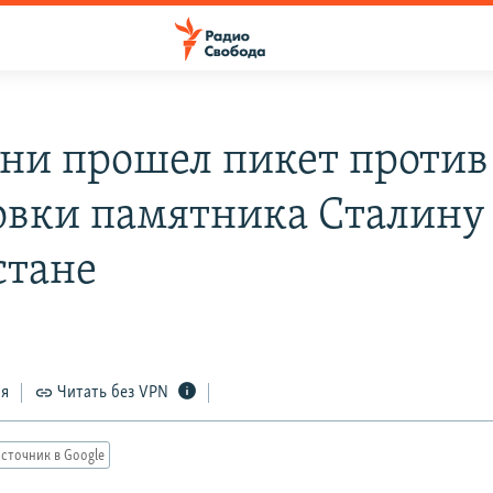
ани прошел пикет против
овки памятника Сталину
стане
ся
Читать без VPN
сточник в Google