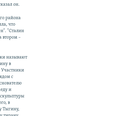
казал он.
го района
ла, что
н". "Сталин
а втором –
ики называют
ину в
. Участники
ядом с
снователю
еду и
 скульптуры
го, в
у Тыгину,
у тирану