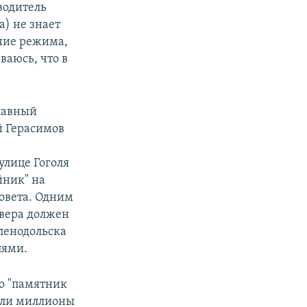
водитель
) не знает
ние режима,
ваюсь, что в
лавный
й Герасимов
улице Гоголя
йник" на
овета. Одним
квера должен
ленодольска
лями.
о "памятник
жили миллионы