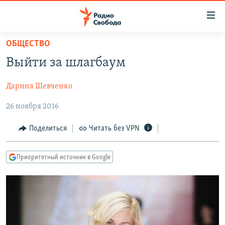
Ссылки
для
упрощенного
ОБЩЕСТВО
ПРОГРАММЫ
доступа
Выйти за шлагбаум
ПОДКАСТЫ
Вернуться
к
Дарина Шевченко
АВТОРСКИЕ ПРОЕКТЫ
основному
26 ноября 2016
ЦИТАТЫ СВОБОДЫ
содержанию
Вернутся
МНЕНИЯ
Поделиться
Читать без VPN
к
КУЛЬТУРА
главной
Приоритетный источник в Google
навигации
IDEL.РЕАЛИИ
Вернутся
КАВКАЗ.РЕАЛИИ
к
СЕВЕР.РЕАЛИИ
поиску
СИБИРЬ.РЕАЛИИ